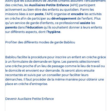
Alors que les Éducateurs de Jeunes Enfants assurent l’encadrement
des crèches, les
Auxiliaires Petite Enfance
(APE) participent
activement au bien-être des enfants au quotidien. Parmi les
missions liées à son
poste
, l’APE organise et
encadre
les activités
en crèche afin de participer au
développement
de l‘enfant. Plus
qu’un service de garde d’enfants, ce professionnel
assiste
les
parents
dans
l’éducation
qu’ils souhaitent donner à leurs enfants
sur différents aspects, dont l’
hygiène
.
Profiter des
différents modes de garde
Babilou
Babilou facilite la procédure pour inscrire un enfant en crèche grâce
à un formulaire de demande en ligne. Les parents sélectionnent
une crèche proche d’un lieu de passage comme le lieu de travail ou
le domicile et envoient eur demande. Ils seront alors ensuite
recontactés et suivis par un conseiller pour faciliter leurs
démarches. Il faut procéder de la même manière pour obtenir une
place en crèche d’entreprise.
Devenir Auxiliaire Petite Enfance