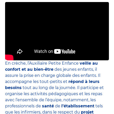
En crèche, l’Auxiliaire Petite Enfance
veille au
confort et au bien-être
des jeunes enfants, il
assure la prise en charge globale des enfants. Il
accompagne les tout-petits et
répond à leurs
besoins
tout au long de la journée. Il participe et
organise les activités pédagogiques et les repas
avec l’ensemble de l’équipe, notamment, les
professionnels de
santé
de
l’établissement
tels
que les infirmiers, dans le respect du
projet