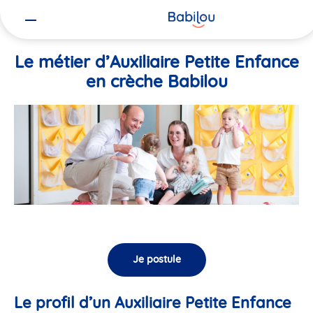
Vous
Accueil
Travailler chez Babilou
Le métier d’Auxiliaire Petite En
êtes
ici
Le métier d’Auxiliaire Petite Enfance
en crèche Babilou
Je postule
Le profil d’un Auxiliaire Petite Enfance