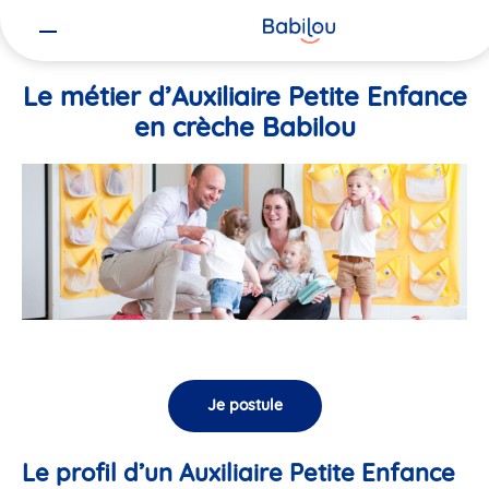
Vous
Accueil
Travailler chez Babilou
Le métier d’Auxiliaire Petite En
êtes
ici
Le métier d’Auxiliaire Petite Enfance
en crèche Babilou
Je postule
Le profil d’un Auxiliaire Petite Enfance