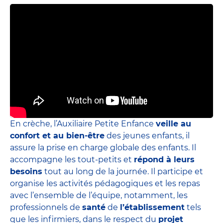
En crèche, l’Auxiliaire Petite Enfance
veille au
confort et au bien-être
des jeunes enfants, il
assure la prise en charge globale des enfants. Il
accompagne les tout-petits et
répond à leurs
besoins
tout au long de la journée. Il participe et
organise les activités pédagogiques et les repas
avec l’ensemble de l’équipe, notamment, les
professionnels de
santé
de
l’établissement
tels
que les infirmiers, dans le respect du
projet