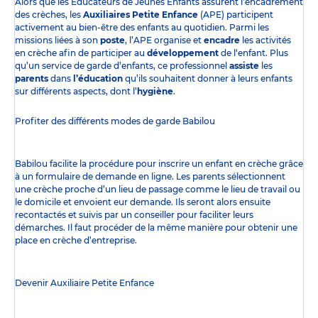
Alors que les Éducateurs de Jeunes Enfants assurent l’encadrement
des crèches, les
Auxiliaires Petite Enfance
(APE) participent
activement au bien-être des enfants au quotidien. Parmi les
missions liées à son
poste
, l’APE organise et
encadre
les activités
en crèche afin de participer au
développement
de l‘enfant. Plus
qu’un service de garde d’enfants, ce professionnel
assiste
les
parents
dans
l’éducation
qu’ils souhaitent donner à leurs enfants
sur différents aspects, dont l’
hygiène
.
Profiter des
différents modes de garde
Babilou
Babilou facilite la procédure pour inscrire un enfant en crèche grâce
à un formulaire de demande en ligne. Les parents sélectionnent
une crèche proche d’un lieu de passage comme le lieu de travail ou
le domicile et envoient eur demande. Ils seront alors ensuite
recontactés et suivis par un conseiller pour faciliter leurs
démarches. Il faut procéder de la même manière pour obtenir une
place en crèche d’entreprise.
Devenir Auxiliaire Petite Enfance