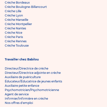
Crèche Bordeaux
Crèche Boulogne-Billancourt
Crèche Lille
Crèche Lyon
Crèche Marseille
Crèche Montpellier
Crèche Nantes
Crèche Nice
Crèche Paris
Crèche Rennes
Crèche Toulouse
Travailler chez Babilou
Directeur/Directrice de crèche
Directeur/Directrice adjointe en crèche
Auxiliaire de puériculture
Éducateur/Éducatrice de jeunes enfants
Auxiliaire petite enfance
Psychomotricien/Psychomotricienne
Agent de service
Infirmier/Infirmière en crèche
Nos offres d'emploi