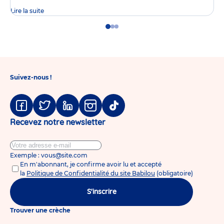
Lire la suite
Go
Go
Go
to
to
to
slide
slide
slide
1
2
3
Suivez-nous !
Facebook
Twitter
Linkedin
Instagram
Tiktok
Recevez notre newsletter
Exemple : vous@site.com
En m'abonnant, je confirme avoir lu et accepté
la
Politique de Confidentialité du site Babilou
(obligatoire)
S'inscrire
Trouver une crèche