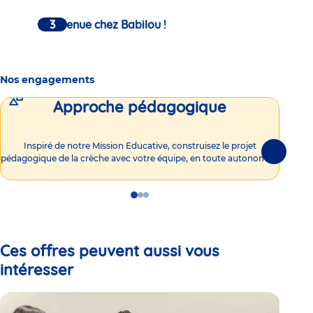
Bienvenue chez Babilou !
Nos engagements
Approche pédagogique
Int
Inspiré de notre Mission Educative, construisez le projet
Suivante
pédagogique de la crèche avec votre équipe, en toute autonomie !
Go
Go
Go
to
to
to
slide
slide
slide
1
2
3
Ces offres peuvent aussi vous
intéresser