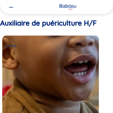
Vous
Accueil
Auxiliaire de puériculture H/F
êtes
ici
Auxiliaire de puériculture H/F
Crèche
Babilou
Crèche
Clichy
Liberté