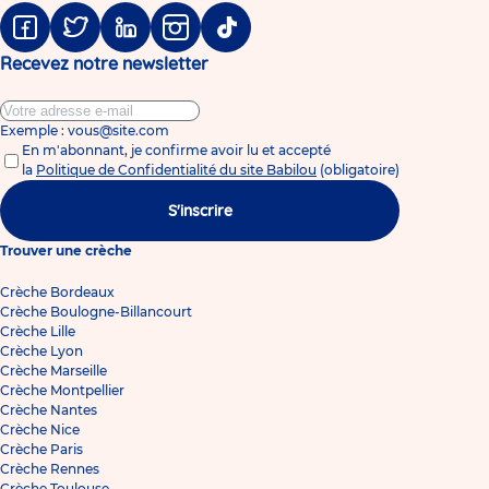
Facebook
Twitter
Linkedin
Instagram
Tiktok
Recevez notre newsletter
Exemple : vous@site.com
En m'abonnant, je confirme avoir lu et accepté
la
Politique de Confidentialité du site Babilou
(obligatoire)
S'inscrire
Trouver une crèche
Crèche Bordeaux
Crèche Boulogne-Billancourt
Crèche Lille
Crèche Lyon
Crèche Marseille
Crèche Montpellier
Crèche Nantes
Crèche Nice
Crèche Paris
Crèche Rennes
Crèche Toulouse