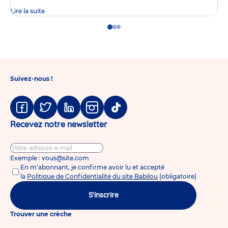
Lire la suite
Go
Go
Go
to
to
to
slide
slide
slide
1
2
3
Suivez-nous !
Facebook
Twitter
Linkedin
Instagram
Tiktok
Recevez notre newsletter
Exemple : vous@site.com
En m'abonnant, je confirme avoir lu et accepté
la
Politique de Confidentialité du site Babilou
(obligatoire)
S'inscrire
Trouver une crèche