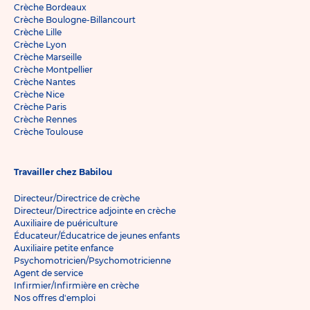
Crèche Bordeaux
Crèche Boulogne-Billancourt
Crèche Lille
Crèche Lyon
Crèche Marseille
Crèche Montpellier
Crèche Nantes
Crèche Nice
Crèche Paris
Crèche Rennes
Crèche Toulouse
Travailler chez Babilou
Directeur/Directrice de crèche
Directeur/Directrice adjointe en crèche
Auxiliaire de puériculture
Éducateur/Éducatrice de jeunes enfants
Auxiliaire petite enfance
Psychomotricien/Psychomotricienne
Agent de service
Infirmier/Infirmière en crèche
Nos offres d'emploi