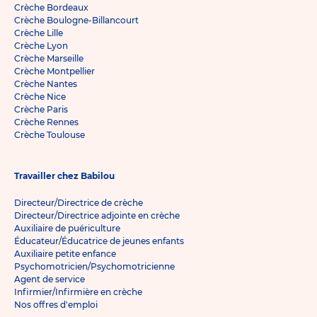
Crèche Bordeaux
Crèche Boulogne-Billancourt
Crèche Lille
Crèche Lyon
Crèche Marseille
Crèche Montpellier
Crèche Nantes
Crèche Nice
Crèche Paris
Crèche Rennes
Crèche Toulouse
Travailler chez Babilou
Directeur/Directrice de crèche
Directeur/Directrice adjointe en crèche
Auxiliaire de puériculture
Éducateur/Éducatrice de jeunes enfants
Auxiliaire petite enfance
Psychomotricien/Psychomotricienne
Agent de service
Infirmier/Infirmière en crèche
Nos offres d'emploi