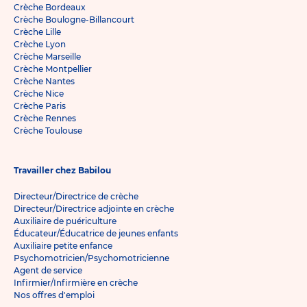
Crèche Bordeaux
Crèche Boulogne-Billancourt
Crèche Lille
Crèche Lyon
Crèche Marseille
Crèche Montpellier
Crèche Nantes
Crèche Nice
Crèche Paris
Crèche Rennes
Crèche Toulouse
Travailler chez Babilou
Directeur/Directrice de crèche
Directeur/Directrice adjointe en crèche
Auxiliaire de puériculture
Éducateur/Éducatrice de jeunes enfants
Auxiliaire petite enfance
Psychomotricien/Psychomotricienne
Agent de service
Infirmier/Infirmière en crèche
Nos offres d'emploi