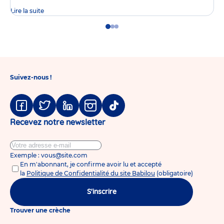
Lire la suite
Go
Go
Go
to
to
to
slide
slide
slide
1
2
3
Suivez-nous !
Facebook
Twitter
Linkedin
Instagram
Tiktok
Recevez notre newsletter
Exemple : vous@site.com
En m'abonnant, je confirme avoir lu et accepté
la
Politique de Confidentialité du site Babilou
(obligatoire)
S'inscrire
Trouver une crèche