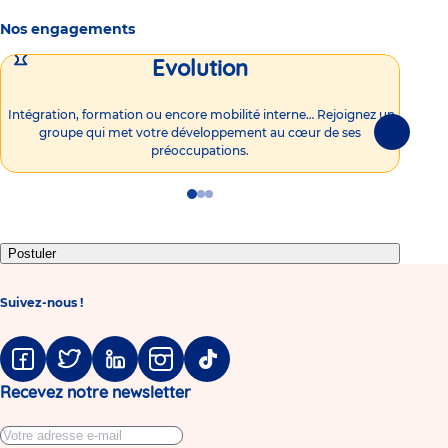
Nos engagements
Evolution
Intégration, formation ou encore mobilité interne… Rejoignez un
Vous
groupe qui met votre développement au cœur de ses
plu
Suivante
préoccupations.
Go
Go
Go
to
to
to
slide
slide
slide
1
2
3
Postuler
Suivez-nous !
Facebook
Twitter
Linkedin
Instagram
Tiktok
Recevez notre newsletter