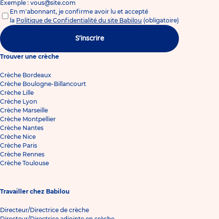
Exemple : vous@site.com
En m'abonnant, je confirme avoir lu et accepté
la
Politique de Confidentialité du site Babilou
(obligatoire)
S'inscrire
Trouver une crèche
Crèche Bordeaux
Crèche Boulogne-Billancourt
Crèche Lille
Crèche Lyon
Crèche Marseille
Crèche Montpellier
Crèche Nantes
Crèche Nice
Crèche Paris
Crèche Rennes
Crèche Toulouse
Travailler chez Babilou
Directeur/Directrice de crèche
Directeur/Directrice adjointe en crèche