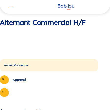
Vous
Accueil
Alternant Commercial H/F
êtes
ici
Alternant Commercial H/F
Aix en Provence
Apprenti