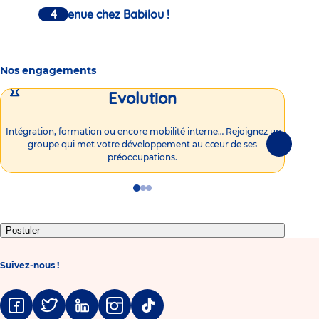
Bienvenue chez Babilou !
Nos engagements
Evolution
Intégration, formation ou encore mobilité interne… Rejoignez un
Vous
groupe qui met votre développement au cœur de ses
plu
Suivante
préoccupations.
Go
Go
Go
to
to
to
slide
slide
slide
1
2
3
Postuler
Suivez-nous !
Facebook
Twitter
Linkedin
Instagram
Tiktok