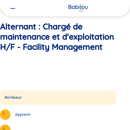
Vous
Accueil
Alternant : Chargé de maintenance et d'exploitation H/F -
êtes
ici
Alternant : Chargé de
maintenance et d'exploitation
H/F - Facility Management
Bordeaux
Apprenti