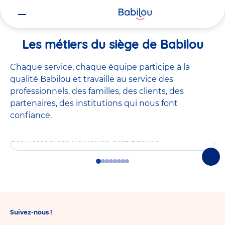
Vous
Accueil
Les métiers du siège de Babilou
êtes
ici
Les métiers du siège de Babilou
Chaque service, chaque équipe participe à la
qualité Babilou et travaille au service des
professionnels, des familles, des clients, des
partenaires, des institutions qui nous font
confiance.
Les Ressources Humaines chez Babilou
Suiv
Go
Go
Go
Go
Go
Go
Go
Go
to
to
to
to
to
to
to
to
slide
slide
slide
slide
slide
slide
slide
slide
1
2
3
4
5
6
7
8
Suivez-nous !