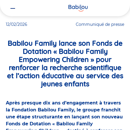
Vous
Accueil
Actualités
Babilou Family lance son Fonds de Dotation «
êtes
ici
12/02/2026
Communiqué de presse
Babilou Family lance son Fonds de
Dotation « Babilou Family
Empowering Children » pour
renforcer la recherche scientifique
et l’action éducative au service des
jeunes enfants
Après presque dix ans d’engagement à travers
la Fondation Babilou Family, le groupe franchit
une étape structurante en lançant son nouveau
Fonds de Dotation « Babilou Family