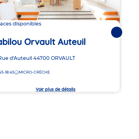
Col
laces disponibles
Eti
Suivantes
bilou Orvault Auteuil
Adre
2 Rou
resse
Rue d'Auteuil
44700
ORVAULT
de
Mont
la
45-18:45
MICRO-CRÈCHE
8:00
crèc
che
Voir plus de détails