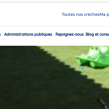
Toutes nos crèches
Ma p
s
Administrations publiques
Rejoignez-nous
Blog et conse
Navigation
principale