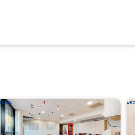
abilou
Bab