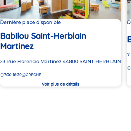
Dernière place disponible
D
Babilou Saint-Herblain
B
Martinez
A
7
Adresse
23 Rue Florencio Martinez
44800
SAINT-HERBLAIN
d
de
la
7:30-18:30
CRÈCHE
la
c
crèche
Voir plus de détails