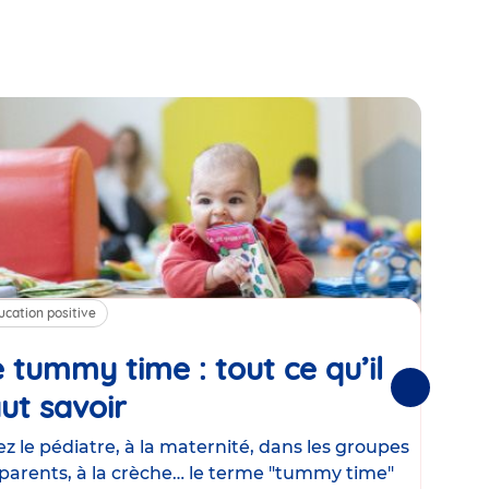
ucation positive
Alim
 tummy time : tout ce qu’il
Cha
Suivantes
ut savoir
Article
mé
con
z le pédiatre, à la maternité, dans les groupes
parents, à la crèche… le terme "tummy time"
Le la