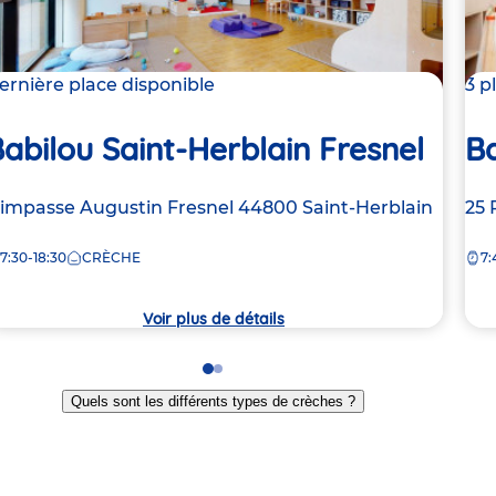
ernière place disponible
3 p
abilou Saint-Herblain Fresnel
Ba
dresse
 impasse Augustin Fresnel
44800
Saint-Herblain
Ad
25 
e
de
7:30-18:30
CRÈCHE
7:
la
rèche
crè
Voir plus de détails
Go
Go
to
to
Quels sont les différents types de crèches ?
slide
slide
1
2