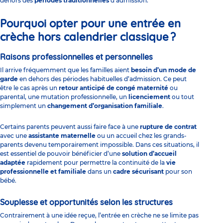
dehors des
périodes traditionnelles
d’admission.
Pourquoi opter pour une entrée en
crèche hors calendrier classique ?
Raisons professionnelles et personnelles
Il arrive fréquemment que les familles aient
besoin d’un
mode de
garde
en dehors des périodes habituelles d’admission. Ce peut
être le cas après un
retour anticipé de congé maternité
ou
parental, une mutation professionnelle, un
licenciement
ou tout
simplement un
changement d’organisation
familiale
.
Certains parents peuvent aussi faire face à une
rupture de contrat
avec une
assistante maternelle
ou un accueil chez les grands-
parents devenu temporairement impossible. Dans ces situations, il
est essentiel de pouvoir bénéficier d’une
solution d’accueil
adaptée
rapidement pour permettre la continuité de la
vie
professionnelle et familiale
dans un
cadre sécurisant
pour son
bébé.
Souplesse et opportunités selon les structures
Contrairement à une idée reçue,
l’entrée en crèche
ne se limite pas