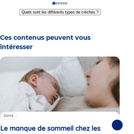
Go
Go
Go
Go
Go
Go
to
to
to
to
to
to
Quels sont les différents types de crèches ?
slide
slide
slide
slide
slide
slide
1
2
3
4
5
6
Ces contenus peuvent vous
intéresser
Santé
Sa
Le manque de sommeil chez les
Gr
Suivante