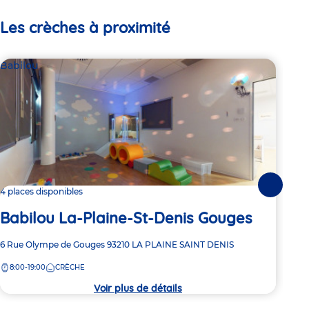
Les crèches à proximité
Babilou
Bab
Suivante
4 places disponibles
2 pl
Babilou La-Plaine-St-Denis Gouges
Ba
Adresse
6 Rue Olympe de Gouges
93210
LA PLAINE SAINT DENIS
Adre
32 R
de
de
8:00-19:00
CRÈCHE
7:
la
la
crèche
crèc
Voir plus de détails