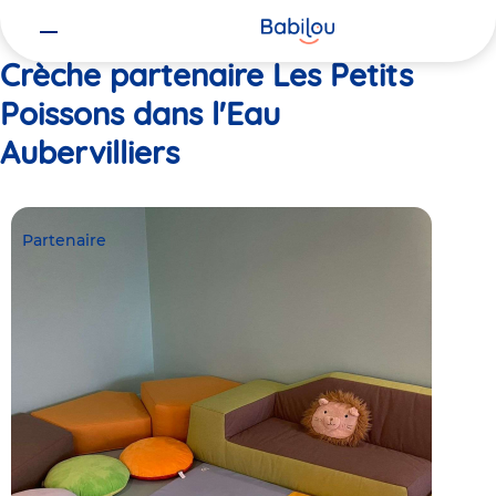
Vous
Accueil
Les Petits Poissons dans l'Eau Aubervilliers
êtes
ici
Crèche partenaire Les Petits
Poissons dans l'Eau
Aubervilliers
Partenaire