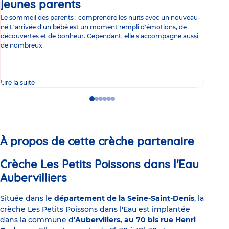
jeunes parents
Article
co
Le sommeil des parents : comprendre les nuits avec un nouveau-
Les 
né L'arrivée d'un bébé est un moment rempli d'émotions, de
les 
découvertes et de bonheur. Cependant, elle s'accompagne aussi
l'es
de nombreux
gast
Lire la suite
Lire 
Go
Go
Go
Go
Go
Go
to
to
to
to
to
to
slide
slide
slide
slide
slide
slide
1
2
3
4
5
6
À propos de cette crèche partenaire
Crèche Les Petits Poissons dans l'Eau
Aubervilliers
Située dans le
département de la Seine-Saint-Denis
, la
crèche Les Petits Poissons dans l'Eau est implantée
dans la commune d'
Auberviliers, au 70 bis rue Henri