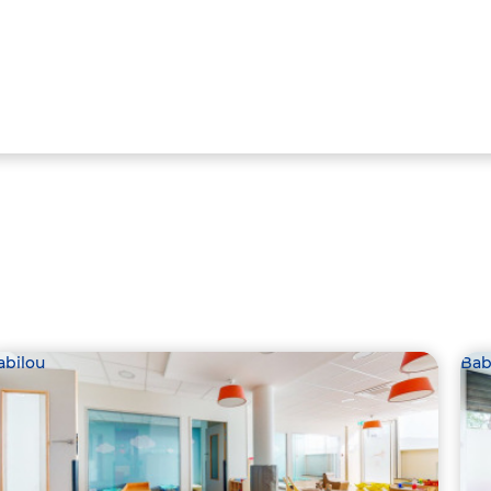
abilou
Bab