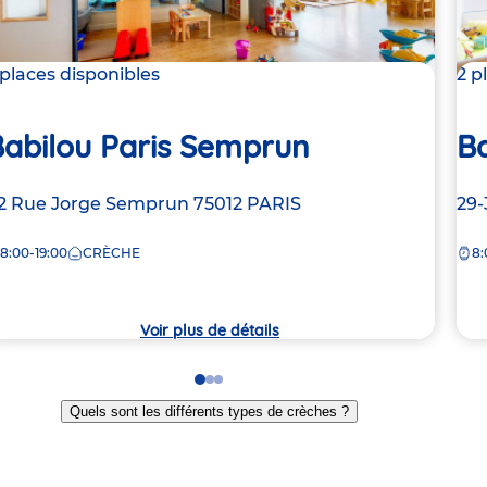
 places disponibles
2 p
Babilou Paris Semprun
Ba
dresse
2 Rue Jorge Semprun
75012
PARIS
Ad
29-
e
de
8:00-19:00
CRÈCHE
8:
la
rèche
crè
Voir plus de détails
Go
Go
Go
to
to
to
Quels sont les différents types de crèches ?
slide
slide
slide
1
2
3