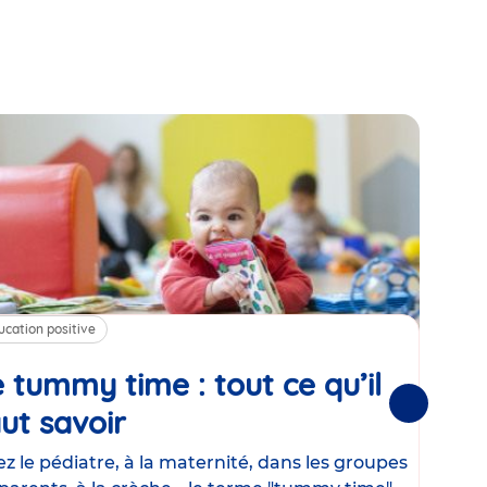
ucation positive
Alim
 tummy time : tout ce qu’il
Cha
Suivantes
ut savoir
Article
mé
con
z le pédiatre, à la maternité, dans les groupes