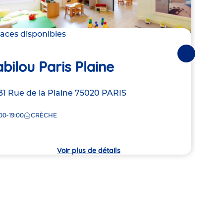
laces disponibles
Derni
Suivantes
bilou Paris Plaine
Bab
resse
31 Rue de la Plaine
75020
PARIS
Adre
22b 
de
00-19:00
CRÈCHE
8:00
la
che
crèc
Voir plus de détails