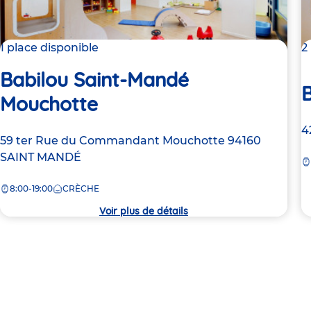
1 place disponible
2
Babilou Saint-Mandé
Mouchotte
A
4
Adresse
59 ter Rue du Commandant Mouchotte
94160
d
de
SAINT MANDÉ
la
la
c
8:00-19:00
CRÈCHE
crèche
Voir plus de détails