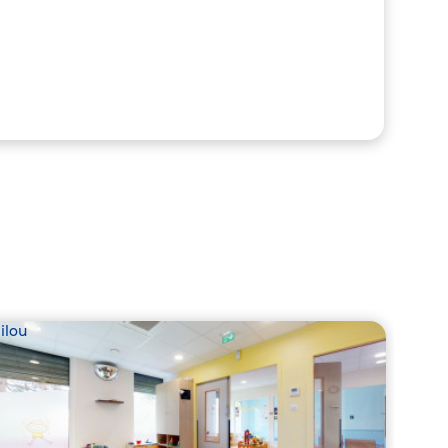
ilou
Babil