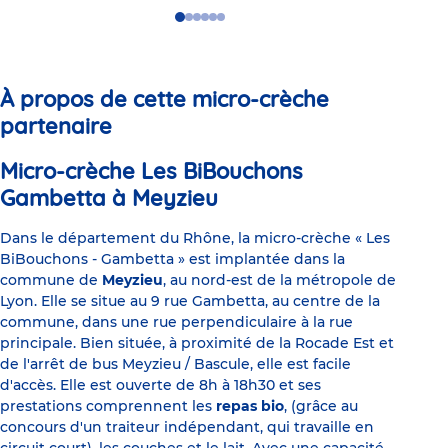
Go
Go
Go
Go
Go
Go
to
to
to
to
to
to
slide
slide
slide
slide
slide
slide
1
2
3
4
5
6
À propos de cette micro-crèche
partenaire
Micro-crèche Les BiBouchons
Gambetta à Meyzieu
Dans le département du Rhône, la micro-crèche « Les
BiBouchons - Gambetta » est implantée dans la
commune de
Meyzieu
, au nord-est de la métropole de
Lyon. Elle se situe au 9 rue Gambetta, au centre de la
commune, dans une rue perpendiculaire à la rue
principale. Bien située, à proximité de la Rocade Est et
de l'arrêt de bus Meyzieu / Bascule, elle est facile
d'accès. Elle est ouverte de 8h à 18h30 et ses
prestations comprennent les
repas bio
, (grâce au
concours d'un traiteur indépendant, qui travaille en