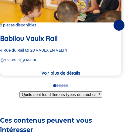
2 places disponibles
1 pl
Suivante
Ba
Babilou Vaulx Rail
Adre
97 A
Adresse
4 Rue du Rail
69120
VAULX EN VELIN
de
10/1
de
la
7:30-19:00
CRÈCHE
la
7:
crèc
crèche
Voir plus de détails
Go
Go
Go
Go
Go
Go
to
to
to
to
to
to
Quels sont les différents types de crèches ?
slide
slide
slide
slide
slide
slide
1
2
3
4
5
6
Ces contenus peuvent vous
intéresser