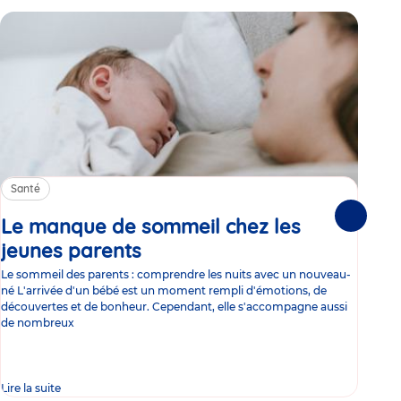
Santé
Sa
Le manque de sommeil chez les
Gr
Suivante
jeunes parents
Article
co
Le sommeil des parents : comprendre les nuits avec un nouveau-
Les 
né L'arrivée d'un bébé est un moment rempli d'émotions, de
les 
découvertes et de bonheur. Cependant, elle s'accompagne aussi
l'es
de nombreux
gast
Lire la suite
Lire 