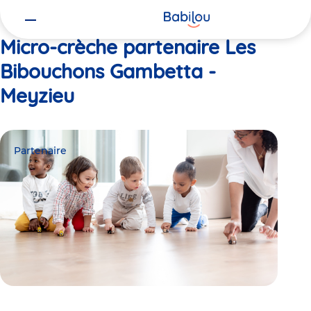
Vous
Accueil
Les Bibouchons Gambetta - Meyzieu
êtes
ici
Micro-crèche partenaire Les
Bibouchons Gambetta -
Meyzieu
Partenaire