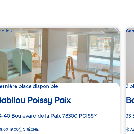
abilou
Bab
ernière place disponible
2 p
abilou Poissy Paix
B
dresse
4-40 Boulevard de la Paix
78300
POISSY
Ad
33 
e
de
8:00-19:00
CRÈCHE
7:
la