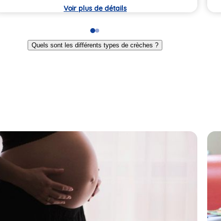
rèche
crè
Voir plus de détails
Go
Go
to
to
Quels sont les différents types de crèches ?
slide
slide
1
2