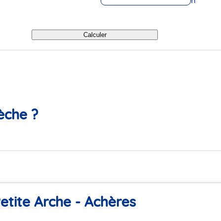
h
Calculer
èche ?
Petite Arche - Achères