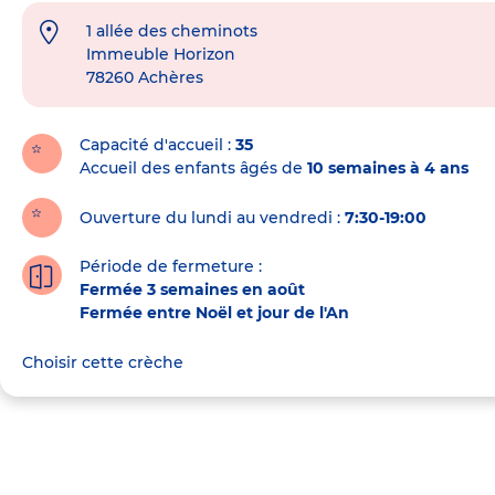
1 allée des cheminots
Adresse
Immeuble Horizon
de
78260
Achères
la
crèche
Capacité d'accueil
35
Accueil des enfants âgés de
10 semaines à 4 ans
Ouverture du lundi au vendredi :
7:30-19:00
Période de fermeture :
Fermée 3 semaines en août
Fermée entre Noël et jour de l'An
Choisir cette crèche