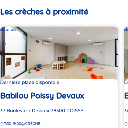
Les crèches à proximité
Babilou
B
Dernière place disponible
D
Babilou Poissy Devaux
B
Adresse
37 Boulevard Devaux
78300
POISSY
A
3
de
d
7:30-19:00
CRÈCHE
la
la