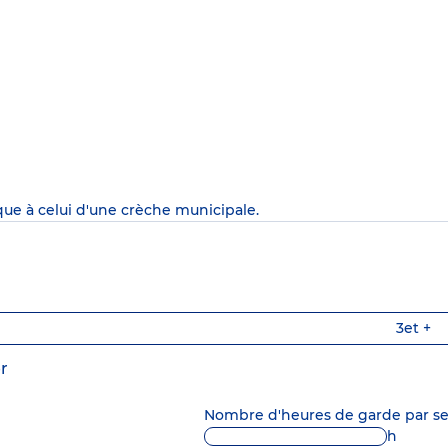
que à celui d'une crèche municipale.
3
et +
r
Nombre d'heures de garde par 
h