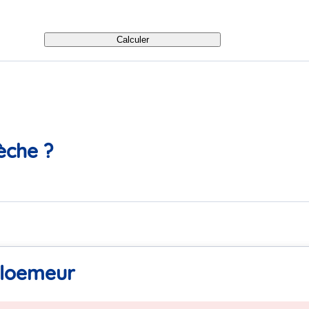
Calculer
èche ?
 Ploemeur