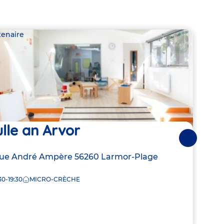
tenaire
Parte
lle an Arvor
Bul
Suivantes
resse
Rue André Ampère
56260
Larmor-Plage
Adre
6 Ru
de
30-19:30
MICRO-CRÈCHE
7:30
la
che
crèc