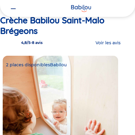
Vous
Accueil
Babilou Saint-Malo Brégeons
êtes
ici
Crèche Babilou Saint-Malo
Brégeons
Voir les avis
4,8/5
-
8 avis
2 places disponibles
Babilou