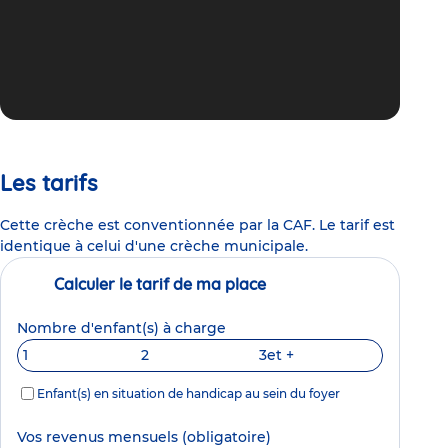
Les tarifs
Cette crèche est conventionnée par la CAF. Le tarif est
identique à celui d'une crèche municipale.
Calculer le tarif de ma place
Nombre d'enfant(s) à charge
1
2
3
et +
Enfant(s) en situation de handicap au sein du foyer
Vos revenus mensuels
(obligatoire)