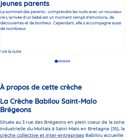
jeunes parents
Article
co
Le sommeil des parents : comprendre les nuits avec un nouveau-
Les 
né L'arrivée d'un bébé est un moment rempli d'émotions, de
les 
découvertes et de bonheur. Cependant, elle s'accompagne aussi
l'es
de nombreux
gast
Lire la suite
Lire 
Go
Go
Go
Go
Go
Go
to
to
to
to
to
to
slide
slide
slide
slide
slide
slide
1
2
3
4
5
6
À propos de cette crèche
La Crèche Babilou Saint-Malo
Brégeons
Située au 3 rue des Brégeons en plein coeur de la zone
industrielle du Mottais à Saint-Malo en Bretagne (35), la
crèche collective et inter-entreprises
Babilou accueille