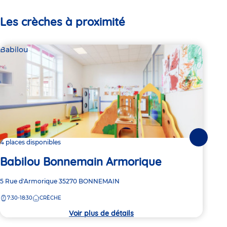
Les crèches à proximité
Babilou
Bab
Suivante
4 places disponibles
4 pl
Babilou Bonnemain Armorique
Ba
Adresse
5 Rue d'Armorique
35270
BONNEMAIN
Adre
9 Av
de
de
7:30-18:30
CRÈCHE
7:
la
la
crèche
crèc
Voir plus de détails