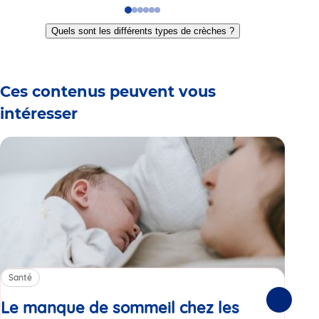
Go
Go
Go
Go
Go
Go
to
to
to
to
to
to
Quels sont les différents types de crèches ?
slide
slide
slide
slide
slide
slide
1
2
3
4
5
6
Ces contenus peuvent vous
intéresser
Santé
Sa
Le manque de sommeil chez les
Gr
Suivante