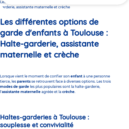
ici
Les différentes options de garde d'enfants à Toulouse : Halte-
garderie, assistante maternelle et crèche
Les différentes options de
garde d'enfants à Toulouse :
Halte-garderie, assistante
maternelle et crèche
Lorsque vient le moment de confier son
enfant
à une personne
tierce, les
parents
se retrouvent face à diverses options. Les trois
modes de garde
les plus populaires sont la halte-garderie,
l'
assistante maternelle
agréée et la
crèche
.
Haltes-garderies à Toulouse :
souplesse et convivialité