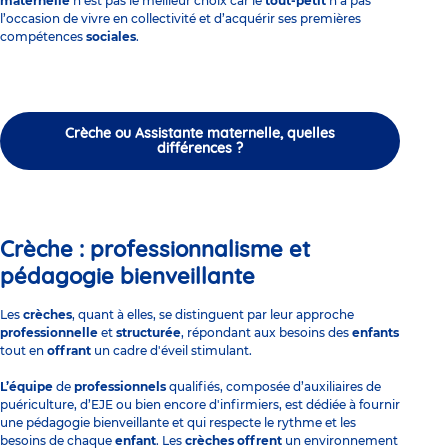
maternelle
n’est pas le meilleur choix car le
tout-petit
n’a pas
l’occasion de vivre en collectivité et d’acquérir ses premières
compétences
sociales
.
Crèche ou Assistante maternelle, quelles
différences ?
Crèche : professionnalisme et
pédagogie bienveillante
Les
crèches
, quant à elles, se distinguent par leur approche
professionnelle
et
structurée
, répondant aux besoins des
enfants
tout en
offrant
un cadre d'éveil stimulant.
L’équipe
de
professionnels
qualifiés, composée d’auxiliaires de
puériculture, d’EJE ou bien encore
d'infirmiers, est dédiée à fournir
une pédagogie bienveillante et qui respecte le rythme et les
besoins de chaque
enfant
. Les
crèches offrent
un environnement