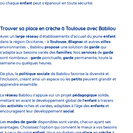
où chaque
enfant
peut s'épanouir en toute sécurité.
Trouver sa place en crèche à Toulouse avec Babilou
Avec un
large réseau
d'établissements d’accueil du jeune
enfant
dans la région Occitanie, - à
Toulouse
,
Blagnac
et autres
villes
environnantes -, Babilou
propose
une solution de
garde
qui
s'adapte aux besoins variés des
familles
. Nos
services
de
garde
sont nombreux :
garde
ponctuelle,
garde
permanente, toute la
semaine ou quelques heures.
De plus, la
politique sociale
de Babilou favorise la diversité et
l'inclusion, créant ainsi un espace où les
petits
peuvent grandir et
apprendre ensemble.
Le
réseau
Babilou s'appuie sur un projet
pédagogique
solide,
mettant en avant le développement global de
l'enfant
à travers
des
activités
riches et variées, adaptées à l'âge des
enfants
et
encourageant leur développement
social
.
Les
modes de garde
disponibles sont variés, chacun ayant ses
avantages. Choisissez l’option qui convient le mieux à vos besoins
et à ceux de votre
enfant
. Vous souhaitez une
place
en
crèche
à