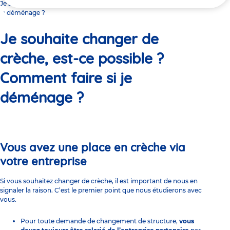
ici
Je souhaite changer de crèche, est-ce possible ? Comment faire si
je déménage ?
Je souhaite changer de
crèche, est-ce possible ?
Comment faire si je
déménage ?
Vous avez une place en crèche via
votre entreprise
Si vous souhaitez changer de crèche, il est important de nous en
signaler la raison. C’est le premier point que nous étudierons avec
vous.
Pour toute demande de changement de structure,
vous