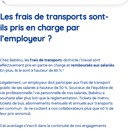
ici
Les frais de transports sont-ils pris en charge par l’employeur ?
Les frais de transports sont-
ils pris en charge par
l’employeur ?
Chez Babilou, les
frais de transport
s domicile / travail sont
effectivement pris en partie en charge et
remboursés aux salariés
.
En plus, ils le sont à hauteur de 60 % !
Légalement, un employeur doit participer aux frais de transport
public de ses salariés à hauteur de 50 %. Soucieux de l’équilibre de
vie professionnelle / vie personnelle de nos salariés, Babilou a
souhaité aller plus loin que la règlementation. Tickets de métro,
tickets de bus, abonnements mensuels et annuels aux transports
en commun : ils ne coûtent à nos collaborateurs plus que 40 % de
leur prix annoncé.
Cet avantage s’inscrit dans la continuité de
nos engagements