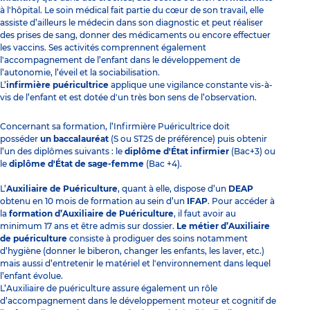
à l'hôpital. Le soin médical fait partie du cœur de son travail, elle
assiste d’ailleurs le médecin dans son diagnostic et peut réaliser
des prises de sang, donner des médicaments ou encore effectuer
les vaccins. Ses activités comprennent également
l'accompagnement de l’enfant dans le développement de
l’autonomie, l’éveil et la sociabilisation.
L’
infirmière puéricultrice
applique une vigilance constante vis-à-
vis de l’enfant et est dotée d'un très bon sens de l’observation.
Concernant sa formation, l’Infirmière Puéricultrice doit
posséder
un baccalauréat
(S ou ST2S de préférence) puis obtenir
l’un des diplômes suivants : le
diplôme d'État infirmier
(Bac+3) ou
le
diplôme d'État de sage-femme
(Bac +4).
L’
Auxiliaire de Puériculture
, quant à elle, dispose d’un
DEAP
obtenu en 10 mois de formation au sein d’un
IFAP
. Pour accéder à
la
formation d’Auxiliaire de Puériculture
, il faut avoir au
minimum 17 ans et être admis sur dossier.
Le métier d’Auxiliaire
de puériculture
consiste à prodiguer des soins notamment
d’hygiène (donner le biberon, changer les enfants, les laver, etc.)
mais aussi d’entretenir le matériel et l'environnement dans lequel
l’enfant évolue.
L’Auxiliaire de puériculture assure également un rôle
d’accompagnement dans le développement moteur et cognitif de