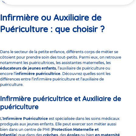
ici
Infirmière ou Auxiliaire de Puériculture : que choisir ?
Infirmière ou Auxiliaire de
Puériculture : que choisir ?
Dans le
secteur de la petite enfance
, différents corps de métier se
côtoient pour prendre soin des tout-petits. Parmi eux, on retrouve
notamment les puéricultrices, les assistantes maternelles, les
éducateurs de jeunes enfants
, l’auxiliaire de puériculture ou
encore l’
infirmière puéricultrice
. Découvrez quelles sont les
différences entre l’infirmière puériculture et l’auxiliaire de
puériculture.
Infirmière puéricultrice et Auxiliaire de
puériculture
L’
Infirmière Puéricultrice
est spécialisée dans les soins médicaux
prodigués aux jeunes enfants. Elle peut exercer son métier aussi
bien dans un centre de
PMI
(
Protection Maternelle et
Infantile
) que dans des
crèches
, des
écoles
ou bien
en maternité