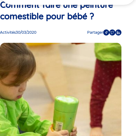
ici
Comment faire une peinture
comestible pour bébé ?
Activités
30/03/2020
Partager