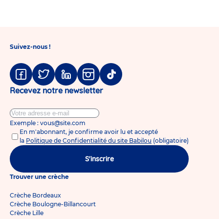
Go
Go
Go
to
to
to
slide
slide
slide
1
2
3
Suivez-nous !
Facebook
Twitter
Linkedin
Instagram
Tiktok
Recevez notre newsletter
Exemple : vous@site.com
En m'abonnant, je confirme avoir lu et accepté
la
Politique de Confidentialité du site Babilou
(obligatoire)
S'inscrire
Trouver une crèche
Crèche Bordeaux
Crèche Boulogne-Billancourt
Crèche Lille