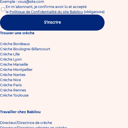
Exemple : vous@site.com
En m'abonnant, je confirme avoir lu et accepté
la
Politique de Confidentialité du site Babilou
(obligatoire)
S'inscrire
Trouver une crèche
Crèche Bordeaux
Crèche Boulogne-Billancourt
Crèche Lille
Crèche Lyon
Crèche Marseille
Crèche Montpellier
Crèche Nantes
Crèche Nice
Crèche Paris
Crèche Rennes
Crèche Toulouse
Travailler chez Babilou
Directeur/Directrice de crèche
Directeur/Directrice adjointe en crèche