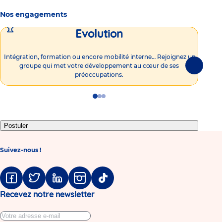
Nos engagements
Evolution
Intégration, formation ou encore mobilité interne… Rejoignez un
Vous
groupe qui met votre développement au cœur de ses
plu
Suivante
préoccupations.
Go
Go
Go
to
to
to
slide
slide
slide
1
2
3
Postuler
Suivez-nous !
Facebook
Twitter
Linkedin
Instagram
Tiktok
Recevez notre newsletter