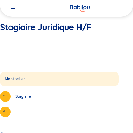
Vous
Accueil
Stagiaire Juridique H/F
êtes
ici
Stagiaire Juridique H/F
Montpellier
Stagiaire