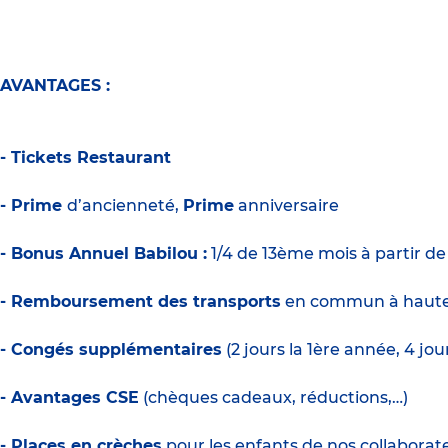
AVANTAGES :
- Tickets Restaurant
- Prime
d’ancienneté,
Prime
anniversaire
- Bonus Annuel Babilou :
1/4 de 13ème mois à partir d
- Remboursement des transports
en commun à haute
- Congés supplémentaires
(2 jours la 1ère année, 4 jo
- Avantages CSE
(chèques cadeaux, réductions,…)
- Places en crèches
pour les enfants de nos collaborate