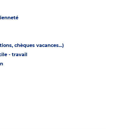
cienneté
ions, chèques vacances...)
e - travail
on