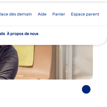
lace dès demain
Aide
Panier
crèche(s)
Espace parent
sélectionnée(s)
ils
À propos de nous
Photos
suivantes