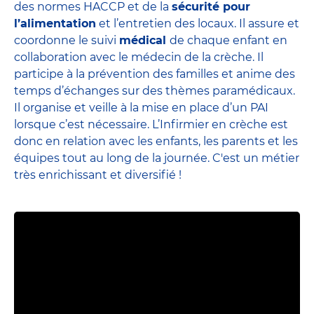
des normes HACCP et de la
sécurité pour
l’alimentation
et l’entretien des locaux. Il assure et
coordonne le suivi
médical
de chaque enfant en
collaboration avec le médecin de la crèche. Il
participe à la prévention des familles et anime des
temps d’échanges sur des thèmes paramédicaux.
Il organise et veille à la mise en place d’un PAI
lorsque c’est nécessaire. L’Infirmier en crèche est
donc en relation avec les enfants, les parents et
les
équipes
tout au long de la journée. C'est un métier
très enrichissant et diversifié !