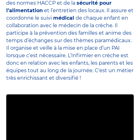
des normes HACCP et de la
sécurité pour
l’alimentation
et l’entretien des locaux. Il assure et
coordonne le suivi
médical
de chaque enfant en
collaboration avec le médecin de la crèche. Il
participe à la prévention des familles et anime des
temps d’échanges sur des thèmes paramédicaux.
Il organise et veille à la mise en place d’un PAI
lorsque c’est nécessaire. L’Infirmier en crèche est
donc en relation avec les enfants, les parents et
les
équipes
tout au long de la journée. C'est un métier
très enrichissant et diversifié !