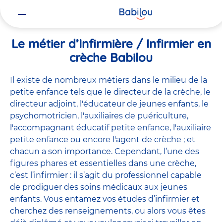
Vous
Accueil
Travailler chez Babilou
Le métier d’Infirmière / Infirmie
êtes
ici
Le métier d’Infirmière / Infirmier en
crèche Babilou
Il existe de
nombreux métiers
dans le milieu de la
petite enfance tels que le
directeur de la crèche
, le
directeur adjoint
,
l'éducateur de jeunes enfants
, le
psychomotricien
,
l'auxiliaires de puériculture
,
l'accompagnant éducatif petite enfance
,
l'auxiliaire
petite enfance
ou encore
l'agent de crèche
; et
chacun a son importance. Cependant, l’une des
figures phares et essentielles dans une crèche,
c’est l’infirmier : il s’agit du professionnel capable
de prodiguer des soins médicaux aux jeunes
enfants. Vous entamez vos études d’infirmier et
cherchez des renseignements, ou alors vous êtes