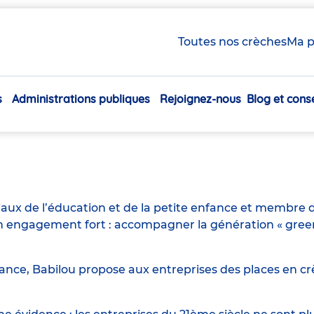
Toutes nos crèches
Ma p
 Volants H/F
s
Administrations publiques
Rejoignez-nous
Blog et conse
Navigation
principale
iaux de l’éducation et de la petite enfance et membre d
engagement fort : accompagner la génération « green n
ance, Babilou propose aux entreprises des places en crè