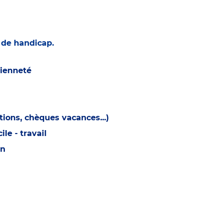
n de handicap.
cienneté
ions, chèques vacances...)
e - travail
on