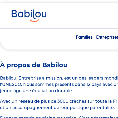
Vous
Accueil
Educateur de Jeunes Enfants Volants H/F
êtes
ici
Educateur de Jeunes Enfants
Familles
Entreprise
À propos de Babilou
Babilou, Entreprise à mission, est un des leaders mond
l’UNESCO. Nous sommes présents dans 12 pays avec un 
jeune âge une éducation durable.
Avec un réseau de plus de 3000 crèches sur toute la Fr
et un accompagnement de leur politique parentalité.