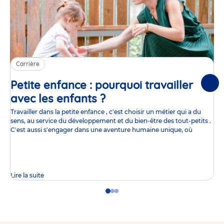
Carrière
Petite enfance : pourquoi travailler
Suiv
avec les enfants ?
Article
Travailler dans la petite enfance , c'est choisir un métier qui a du
sens, au service du développement et du bien-être des tout-petits .
C'est aussi s'engager dans une aventure humaine unique, où
Lire la suite
Go
Go
Go
to
to
to
slide
slide
slide
1
2
3