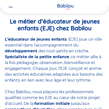
Vous
Accueil
Travailler chez Babilou
Le métier d’éducateur de jeunes 
êtes
ici
Le métier d’éducateur de jeunes
enfants (EJE) chez Babilou
L’éducateur de jeunes enfants
(EJE) joue un rôle
essentiel dans l’accompagnement du
développement
des tout-petits en crèche.
Spécialiste de la petite enfance
, ce métier allie à
la fois pédagogie, observation, bienveillance et
engagement. Chaque jour, l’EJE conçoit et anime
des activités éducatives adaptées aux besoins des
enfants, en lien avec leur âge et leur rythme.
Chez Babilou, nous plaçons les professionnels
qualifiés comme les EJE au cœur de notre projet
d’accueil. De la
formation initiale
jusqu’aux