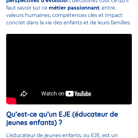
perspectives d’évolutio
n, découvrez tout ce qu’il
faut savoir sur ce
métier passionnant
, entre
valeurs humaines, compétences clés et impact
concret dans la vie des enfants et de leurs familles.
Qu’est-ce qu’un EJE (éducateur de
jeunes enfants) ?
L’éducateur de jeunes enfants, ou EJE, est un