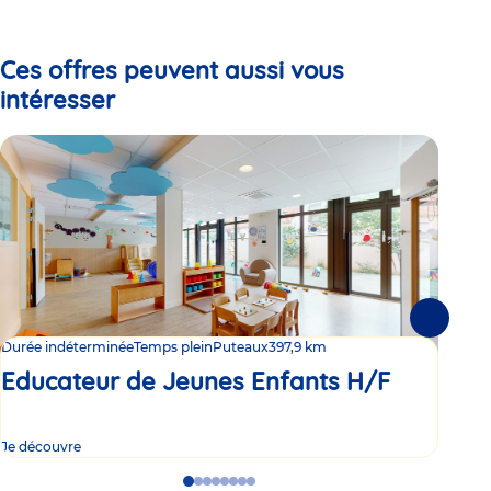
to
to
to
slide
slide
slide
1
2
3
Ces offres peuvent aussi vous
intéresser
Suivante
Durée indéterminée
Temps plein
Puteaux
397,9 km
Duré
Educateur de Jeunes Enfants H/F
Ed
Je découvre
Je d
Go
Go
Go
Go
Go
Go
Go
Go