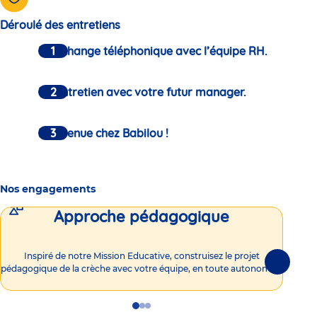
Déroulé des entretiens
Un échange téléphonique avec l’équipe RH.
Un entretien avec votre futur manager.
Bienvenue chez Babilou !
Nos engagements
Approche pédagogique
Int
Inspiré de notre Mission Educative, construisez le projet
Suivante
pédagogique de la crèche avec votre équipe, en toute autonomie !
Go
Go
Go