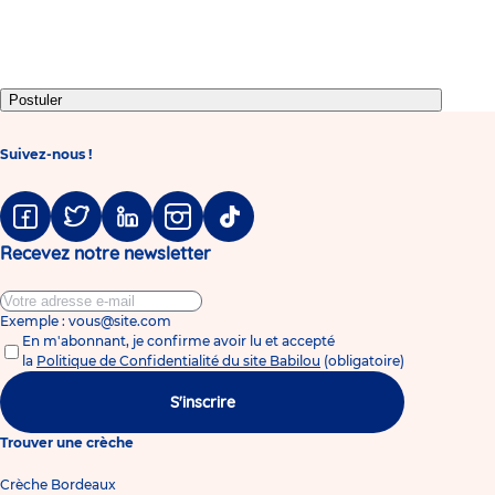
to
to
to
to
to
to
to
to
slide
slide
slide
slide
slide
slide
slide
slide
1
2
3
4
5
6
7
8
Postuler
Suivez-nous !
Facebook
Twitter
Linkedin
Instagram
Tiktok
Recevez notre newsletter
Exemple : vous@site.com
En m'abonnant, je confirme avoir lu et accepté
la
Politique de Confidentialité du site Babilou
(obligatoire)
S'inscrire
Trouver une crèche
Crèche Bordeaux