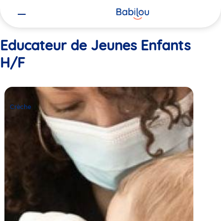
Vous
Accueil
Educateur de Jeunes Enfants H/F
êtes
ici
Educateur de Jeunes Enfants
H/F
Crèche
Babilou
Crèche
Puteaux
Gerhard