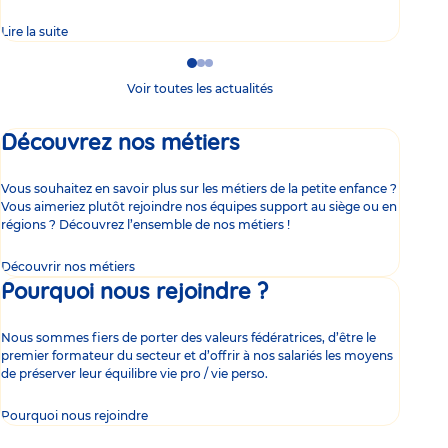
Lire la suite
Lire 
Go
Go
Go
to
to
to
Voir toutes les actualités
slide
slide
slide
1
2
3
Découvrez nos métiers
Vous souhaitez en savoir plus sur les métiers de la petite enfance ?
Vous aimeriez plutôt rejoindre nos équipes support au siège ou en
régions ? Découvrez l’ensemble de nos métiers !
Découvrir nos métiers
Pourquoi nous rejoindre ?
Nous sommes fiers de porter des valeurs fédératrices, d’être le
premier formateur du secteur et d’offrir à nos salariés les moyens
de préserver leur équilibre vie pro / vie perso.
Pourquoi nous rejoindre