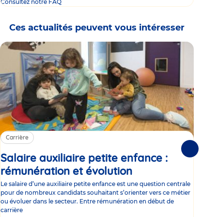
Consultez notre FAQ
Ces actualités peuvent vous intéresser
Carrière
Ca
Suivante
Salaire auxiliaire petite enfance :
Sa
rémunération et évolution
Article
ce
Le salaire d’une auxiliaire petite enfance est une question centrale
Trav
pour de nombreux candidats souhaitant s’orienter vers ce métier
Parm
ou évoluer dans le secteur. Entre rémunération en début de
occu
carrière
de