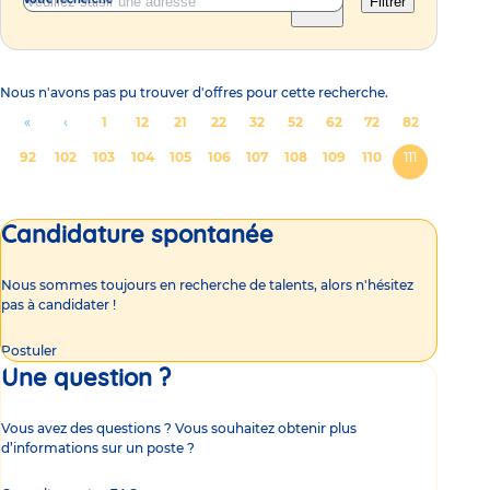
Filtrer
Nous n'avons pas pu trouver d'offres pour cette recherche.
Pagination
Aller
«
Aller
‹
Page
1
Page
12
Page
21
Page
22
Page
32
Page
52
Page
62
Page
72
Page
82
à
à
Page
92
Page
102
Page
103
Page
104
Page
105
Page
106
Page
107
Page
108
Page
109
Page
110
Page
111
la
la
courante
première
page
Candidature spontanée
page
précédente
Nous sommes toujours en recherche de talents, alors n'hésitez
pas à candidater !
Postuler
Une question ?
Vous avez des questions ? Vous souhaitez obtenir plus
d’informations sur un poste ?