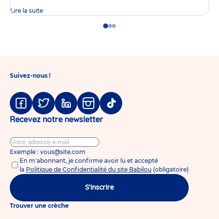
Lire la suite
Go
Go
Go
to
to
to
slide
slide
slide
1
2
3
Suivez-nous !
Facebook
Twitter
Linkedin
Instagram
Tiktok
Recevez notre newsletter
Exemple : vous@site.com
En m'abonnant, je confirme avoir lu et accepté
la
Politique de Confidentialité du site Babilou
(obligatoire)
S'inscrire
Trouver une crèche