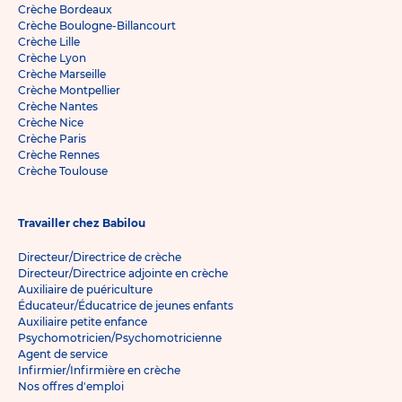
Crèche Bordeaux
Crèche Boulogne-Billancourt
Crèche Lille
Crèche Lyon
Crèche Marseille
Crèche Montpellier
Crèche Nantes
Crèche Nice
Crèche Paris
Crèche Rennes
Crèche Toulouse
Travailler chez Babilou
Directeur/Directrice de crèche
Directeur/Directrice adjointe en crèche
Auxiliaire de puériculture
Éducateur/Éducatrice de jeunes enfants
Auxiliaire petite enfance
Psychomotricien/Psychomotricienne
Agent de service
Infirmier/Infirmière en crèche
Nos offres d'emploi