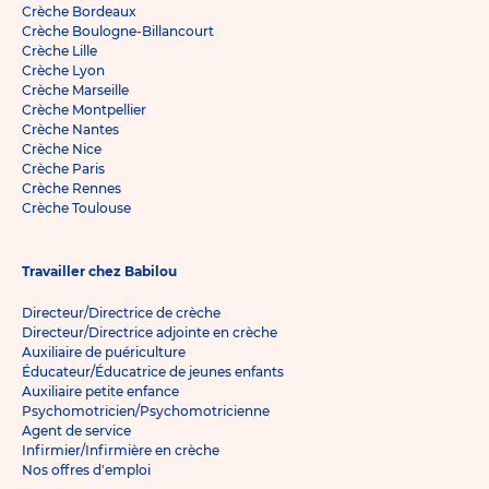
Crèche Bordeaux
Crèche Boulogne-Billancourt
Crèche Lille
Crèche Lyon
Crèche Marseille
Crèche Montpellier
Crèche Nantes
Crèche Nice
Crèche Paris
Crèche Rennes
Crèche Toulouse
Travailler chez Babilou
Directeur/Directrice de crèche
Directeur/Directrice adjointe en crèche
Auxiliaire de puériculture
Éducateur/Éducatrice de jeunes enfants
Auxiliaire petite enfance
Psychomotricien/Psychomotricienne
Agent de service
Infirmier/Infirmière en crèche
Nos offres d'emploi