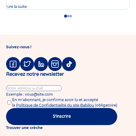
Lire la suite
Go
Go
Go
to
to
to
slide
slide
slide
1
2
3
Suivez-nous !
Facebook
Twitter
Linkedin
Instagram
Tiktok
Recevez notre newsletter
Exemple : vous@site.com
En m'abonnant, je confirme avoir lu et accepté
la
Politique de Confidentialité du site Babilou
(obligatoire)
S'inscrire
Trouver une crèche