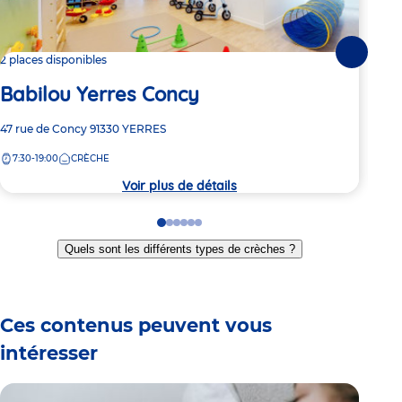
Suivante
2 places disponibles
2 pl
Babilou Yerres Concy
Ba
Adresse
47 rue de Concy
91330
YERRES
Adre
24 R
de
de
7:30-19:00
CRÈCHE
7:
la
la
crèche
crèc
Voir plus de détails
Go
Go
Go
Go
Go
Go
to
to
to
to
to
to
Quels sont les différents types de crèches ?
slide
slide
slide
slide
slide
slide
1
2
3
4
5
6
Ces contenus peuvent vous
intéresser