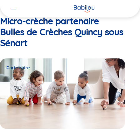
Vous
Accueil
Bulles de Crèches Quincy sous Sénart
êtes
ici
Micro-crèche partenaire
Bulles de Crèches Quincy sous
Sénart
Partenaire