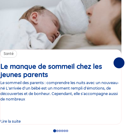
Santé
Sa
Le manque de sommeil chez les
Gr
Suivante
jeunes parents
Article
co
Le sommeil des parents : comprendre les nuits avec un nouveau-
Les 
né L'arrivée d'un bébé est un moment rempli d'émotions, de
les 
découvertes et de bonheur. Cependant, elle s'accompagne aussi
l'es
de nombreux
gast
Lire la suite
Lire 
Go
Go
Go
Go
Go
Go