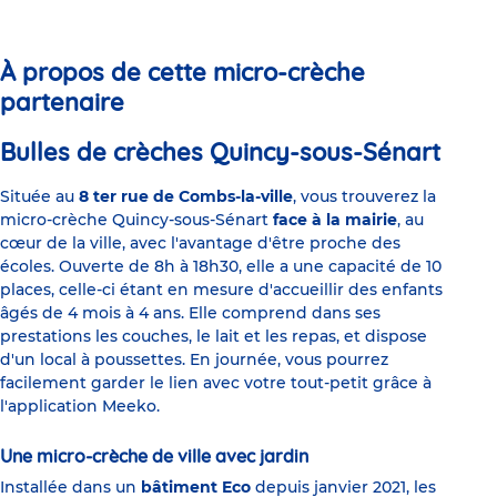
to
to
to
to
to
to
slide
slide
slide
slide
slide
slide
1
2
3
4
5
6
À propos de cette micro-crèche
partenaire
Bulles de crèches Quincy-sous-Sénart
Située au
8 ter rue de Combs-la-ville
, vous trouverez la
micro-crèche Quincy-sous-Sénart
face à la mairie
, au
cœur de la ville, avec l'avantage d'être proche des
écoles. Ouverte de 8h à 18h30, elle a une capacité de 10
places, celle-ci étant en mesure d'accueillir des enfants
âgés de 4 mois à 4 ans. Elle comprend dans ses
prestations les couches, le lait et les repas, et dispose
d'un local à poussettes. En journée, vous pourrez
facilement garder le lien avec votre tout-petit grâce à
l'application Meeko.
Une micro-crèche de ville avec jardin
Installée dans un
bâtiment Eco
depuis janvier 2021, les