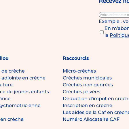
Recevez no
Exemple : v
En m'abonn
la
Politiqu
ilou
Raccourcis
e de crèche
Micro-crèches
e adjointe en crèche
Crèches municipales
ulture
Crèches non genrées
ce de jeunes enfants
Crèches privées
fance
Déduction d'impôt en crèch
sychomotricienne
Inscription en crèche
Les aides de la Caf en crèch
e en crèche
Numéro Allocataire CAF