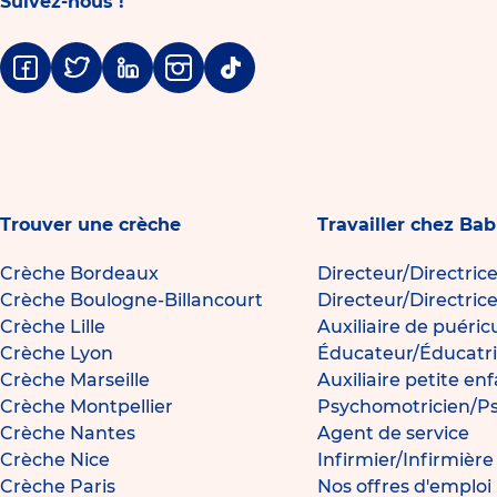
Suivez-nous !
Facebook
Twitter
Linkedin
Instagram
Tiktok
Trouver une crèche
Travailler chez Bab
Crèche Bordeaux
Directeur/Directric
Crèche Boulogne-Billancourt
Directeur/Directric
Crèche Lille
Auxiliaire de puéric
Crèche Lyon
Éducateur/Éducatri
Crèche Marseille
Auxiliaire petite en
Crèche Montpellier
Psychomotricien/P
Crèche Nantes
Agent de service
Crèche Nice
Infirmier/Infirmièr
Crèche Paris
Nos offres d'emploi