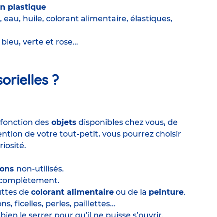
en plastique
 eau, huile, colorant alimentaire, élastiques,
 bleu, verte et rose…
sorielles
?
 fonction des
objets
disponibles chez vous, de
tention de votre tout-petit, vous pourrez choisir
iosité.
rons
non-utilisés.
r complètement.
uttes de
colorant alimentaire
ou de la
peinture
.
, ficelles, perles, paillettes...
bien le serrer pour qu’il ne puisse s’ouvrir.