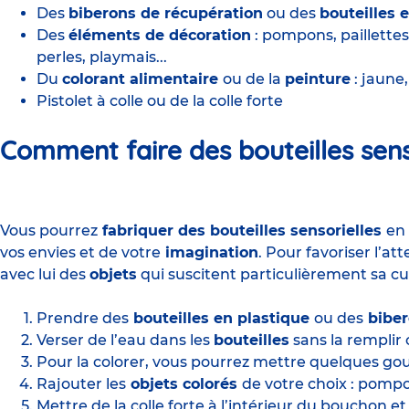
Des
biberons de récupération
ou des
bouteilles 
Des
éléments de décoration
: pompons, paillettes,
perles, playmais...
Du
colorant alimentaire
ou de la
peinture
: jaune,
Pistolet à colle ou de la colle forte
Comment faire des
bouteilles sen
Vous pourrez
fabriquer des bouteilles sensorielles
en
vos envies et de votre
imagination
. Pour favoriser l’at
avec lui des
objets
qui suscitent particulièrement sa cur
Prendre des
bouteilles en plastique
ou des
bibe
Verser de l’eau dans les
bouteilles
sans la rempli
Pour la colorer, vous pourrez mettre quelques go
Rajouter les
objets colorés
de votre choix : pompons
Mettre de la colle forte à l’intérieur du bouchon et 