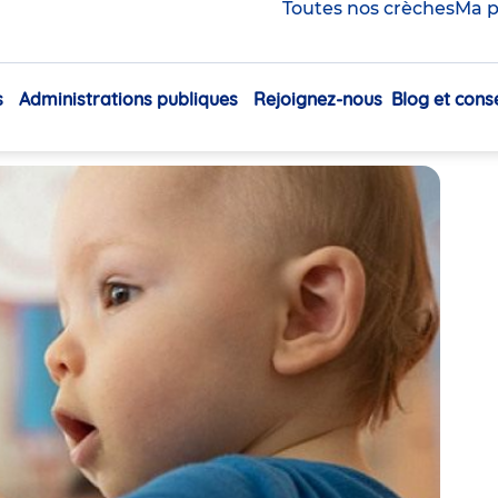
’ pour créer vos propres
Toutes nos crèches
Ma p
s
Administrations publiques
Rejoignez-nous
Blog et conse
Navigation
Partager
principale