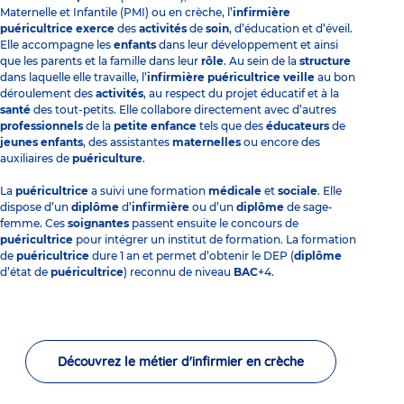
Maternelle et Infantile (PMI)
ou en crèche, l’
infirmière
puéricultrice exerce
des
activités
de
soin
, d’éducation et d’éveil.
Elle accompagne les
enfants
dans leur développement et ainsi
que les parents et la famille dans leur
rôle
. Au sein de la
structure
dans laquelle elle travaille, l’
infirmière puéricultrice veille
au bon
déroulement des
activités
, au respect du projet éducatif et à la
santé
des tout-petits. Elle collabore directement avec d’autres
professionnels
de la
petite enfance
tels que
des
éducateurs
de
jeunes enfants
, des assistantes
maternelles
ou encore des
auxiliaires de
puériculture
.
La
puéricultrice
a suivi une formation
médicale
et
sociale
. Elle
dispose d’un
diplôme
d’
infirmière
ou d’un
diplôme
de sage-
femme. Ces
soignantes
passent ensuite le concours de
puéricultrice
pour intégrer un institut de formation. La formation
de
puéricultrice
dure 1 an et permet d’obtenir le DEP (
diplôme
d’état de
puéricultrice
) reconnu de niveau
BAC
+4.
Découvrez le métier d'infirmier en crèche