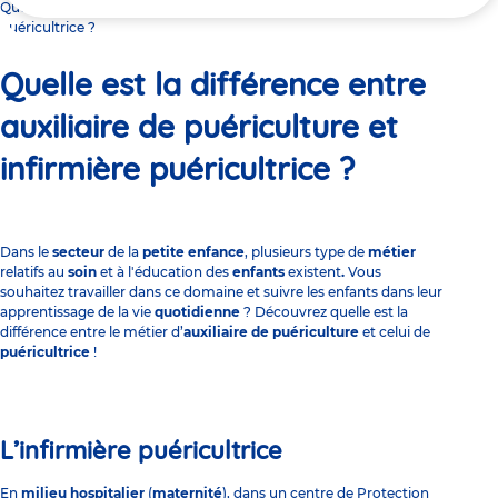
ici
Quelle est la différence entre auxiliaire de puériculture et infirmière
puéricultrice ?
Quelle est la différence entre
auxiliaire de puériculture et
infirmière puéricultrice ?
Dans le
secteur
de la
petite enfance
, plusieurs type de
métier
relatifs au
soin
et à l'éducation des
enfants
existent
.
Vous
souhaitez travailler dans ce domaine et suivre les enfants dans leur
apprentissage de la vie
quotidienne
? Découvrez quelle est la
différence entre le métier d’
auxiliaire de puériculture
et celui de
puéricultrice
!
L’infirmière puéricultrice
En
milieu hospitalier
(
maternité
), dans un centre de
Protection