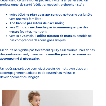
Cependant, certains signes peuvent inviter à en parler avec un
professionnel de santé (pédiatre, médecin, orthophoniste) :
votre bébé
ne réagit pas aux sons
ou ne tourne pas la tête
vers une voix familière ;
il
ne babille pas autour de 6 à 9 mois
;
vers 12 mois, il
ne cherche pas à communiquer par des
gestes
(pointer, montrer) ;
vers 18 à 24 mois, il
utilise très peu de mots
ou semble ne
pas comprendre des consignes simples.
Un doute ne signifie pas forcément qu’il y a un trouble. Mais en cas
de questionnement, mieux vaut
consulter pour être rassuré ou
accompagné si nécessaire.
Un repérage précoce permet, si besoin, de mettre en place un
accompagnement adapté et de soutenir au mieux le
développement du langage.