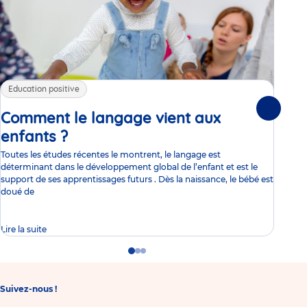
Education positive
Ed
19/1
Suivante
Comment le langage vient aux
L’
enfants ?
Article
pe
Toutes les études récentes le montrent, le langage est
Comm
déterminant dans le développement global de l’enfant et est le
tout
support de ses apprentissages futurs . Dès la naissance, le bébé est
pare
doué de
Lire la suite
Go
Go
Go
to
to
to
slide
slide
slide
1
2
3
Suivez-nous !