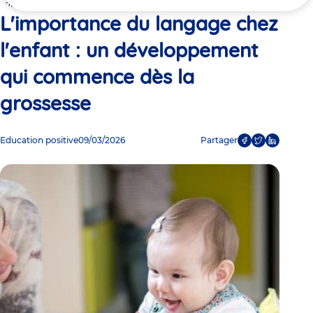
ici
commence dès la grossesse
L'importance du langage chez
l'enfant : un développement
qui commence dès la
grossesse
Education positive
09/03/2026
Partager