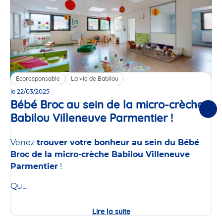
Ecoresponsable
La vie de Babilou
le 22/03/2025
Bébé Broc au sein de la micro-crèche
Suiv
Babilou Villeneuve Parmentier !
Événeme
Venez
trouver votre bonheur au sein du Bébé
Broc de la micro-crèche Babilou Villeneuve
Parmentier
!
Qu...
Lire la suite
Bébé
Broc