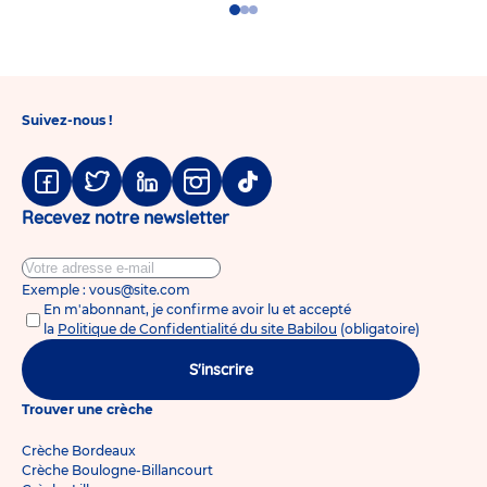
au
Go
Go
Go
sein
to
to
to
de
slide
slide
slide
la
1
2
3
micro-
crèche
Babilou
Suivez-nous !
Villeneuve
Parmentier
!
Facebook
Twitter
Linkedin
Instagram
Tiktok
Recevez notre newsletter
Exemple : vous@site.com
En m'abonnant, je confirme avoir lu et accepté
la
Politique de Confidentialité du site Babilou
(obligatoire)
S'inscrire
Trouver une crèche
Crèche Bordeaux
Crèche Boulogne-Billancourt