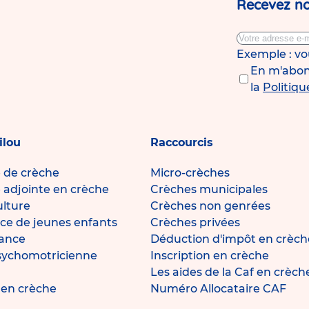
Recevez no
Exemple : v
En m'abonn
la
Politiqu
ilou
Raccourcis
e de crèche
Micro-crèches
e adjointe en crèche
Crèches municipales
ulture
Crèches non genrées
ce de jeunes enfants
Crèches privées
fance
Déduction d'impôt en crèch
sychomotricienne
Inscription en crèche
Les aides de la Caf en crèch
e en crèche
Numéro Allocataire CAF