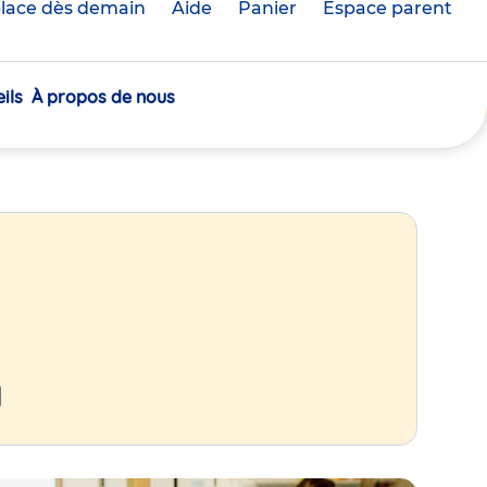
lace dès demain
Aide
Panier
crèche(s)
Espace parent
sélectionnée(s)
ils
À propos de nous