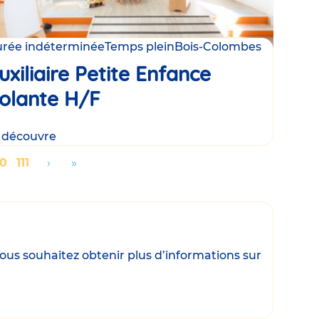
rée indéterminée
Temps plein
Bois-Colombes
uxiliaire Petite Enfance
olante H/F
 découvre
age
00
Page
111
Aller
›
Aller
»
à
à
la
la
page
dernière
suivante
page
ous souhaitez obtenir plus d’informations sur