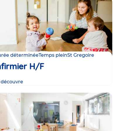
rée déterminée
Temps plein
St Gregoire
nfirmier H/F
 découvre