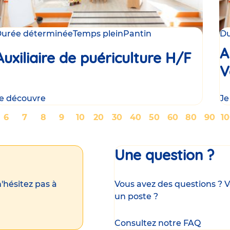
urée déterminée
Temps plein
Pantin
Du
A
Auxiliaire de puériculture H/F
V
e découvre
Je
ge
Page
6
Page
7
Page
8
Page
9
Page
10
Page
20
Page
30
Page
40
Page
50
Page
60
Page
80
Page
90
P
1
Une question ?
'hésitez pas à
Vous avez des questions ? V
un poste ?
Consultez notre FAQ