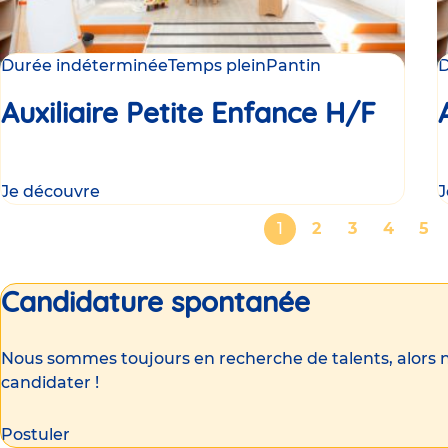
Durée indéterminée
Temps plein
Pantin
D
Auxiliaire Petite Enfance H/F
Je découvre
J
Pagination
Page
1
Page
2
Page
3
Page
4
Pa
5
courante
Candidature spontanée
Nous sommes toujours en recherche de talents, alors n
candidater !
Postuler