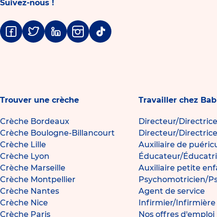
Suivez-nous !
Facebook
Twitter
Linkedin
Instagram
Tiktok
Trouver une crèche
Travailler chez Bab
Crèche Bordeaux
Directeur/Directric
Crèche Boulogne-Billancourt
Directeur/Directric
Crèche Lille
Auxiliaire de puéric
Crèche Lyon
Éducateur/Éducatri
Crèche Marseille
Auxiliaire petite en
Crèche Montpellier
Psychomotricien/P
Crèche Nantes
Agent de service
Crèche Nice
Infirmier/Infirmièr
Crèche Paris
Nos offres d'emploi