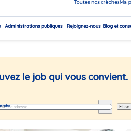
Toutes nos crèches
Ma p
 en crèche et au siège
s
Administrations publiques
Rejoignez-nous
Blog et conse
Navigation
principale
uvez le job qui vous convient.
herche
Filtrer