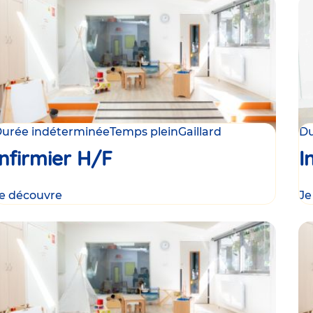
urée indéterminée
Temps plein
Gaillard
Du
Infirmier H/F
I
e découvre
Je