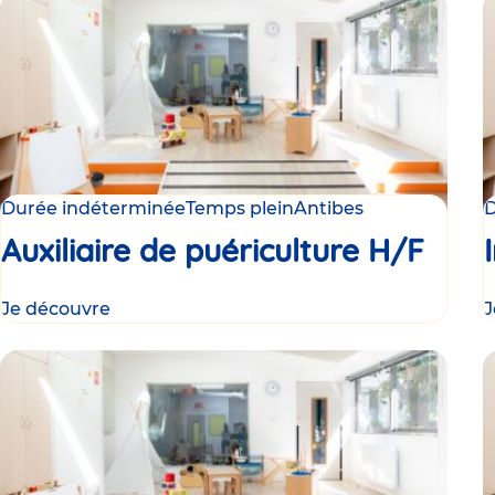
Durée indéterminée
Temps plein
Antibes
D
Auxiliaire de puériculture H/F
Je découvre
J