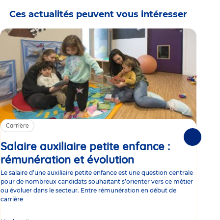
Ces actualités peuvent vous intéresser
Carrière
Ca
Suivante
Salaire auxiliaire petite enfance :
Sa
rémunération et évolution
Article
ce
Le salaire d’une auxiliaire petite enfance est une question centrale
Trav
pour de nombreux candidats souhaitant s’orienter vers ce métier
Parm
ou évoluer dans le secteur. Entre rémunération en début de
occu
carrière
de