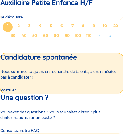
Auxiliaire Petite Enfance H/F
Je découvre
Pagination
Page
1
Page
2
Page
3
Page
4
Page
5
Page
6
Page
7
Page
8
Page
9
Page
10
Page
20
courante
Page
30
Page
40
Page
50
Page
60
Page
80
Page
90
Page
100
Page
110
Aller
›
Aller
»
à
à
la
la
Candidature spontanée
page
dernière
suivante
page
Nous sommes toujours en recherche de talents, alors n'hésitez
pas à candidater !
Postuler
Une question ?
Vous avez des questions ? Vous souhaitez obtenir plus
d’informations sur un poste ?
Consultez notre FAQ