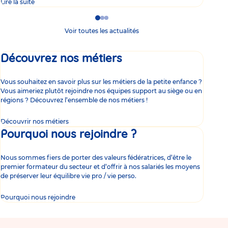
Lire la suite
Lire 
Go
Go
Go
to
to
to
Voir toutes les actualités
slide
slide
slide
1
2
3
Découvrez nos métiers
Vous souhaitez en savoir plus sur les métiers de la petite enfance ?
Vous aimeriez plutôt rejoindre nos équipes support au siège ou en
régions ? Découvrez l’ensemble de nos métiers !
Découvrir nos métiers
Pourquoi nous rejoindre ?
Nous sommes fiers de porter des valeurs fédératrices, d’être le
premier formateur du secteur et d’offrir à nos salariés les moyens
de préserver leur équilibre vie pro / vie perso.
Pourquoi nous rejoindre