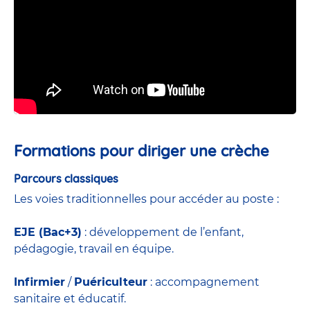
Formations pour diriger une crèche
Parcours classiques
Les voies traditionnelles pour accéder au poste :
EJE (Bac+3)
: développement de l’enfant,
pédagogie, travail en équipe.
Infirmier
/
Puériculteur
: accompagnement
sanitaire et éducatif.