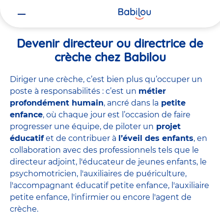
Vous
Accueil
Travailler chez Babilou
Devenir directeur ou directrice 
êtes
ici
Devenir directeur ou directrice de
crèche chez Babilou
Diriger une crèche, c’est bien plus qu’occuper un
poste à responsabilités : c’est un
métier
profondément humain
, ancré dans la
petite
enfance
, où chaque jour est l’occasion de faire
progresser une équipe, de piloter un
projet
éducatif
et de contribuer à
l’éveil des enfants
, en
collaboration avec des professionnels tels que le
directeur adjoint
,
l'éducateur de jeunes enfants
,
le
psychomotricien
,
l'auxiliaires de puériculture
,
l'accompagnant éducatif petite enfance
,
l'auxiliaire
petite enfance
,
l'infirmier
ou encore
l'agent de
crèche
.