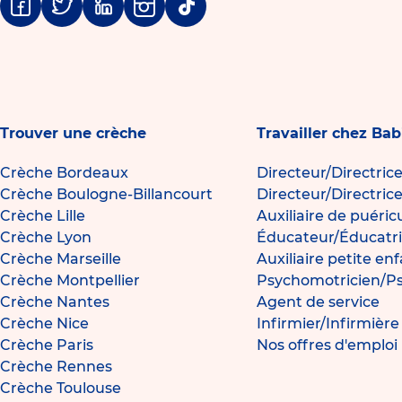
Facebook
Twitter
Linkedin
Instagram
Tiktok
Trouver une crèche
Travailler chez Bab
Crèche Bordeaux
Directeur/Directric
Crèche Boulogne-Billancourt
Directeur/Directric
Crèche Lille
Auxiliaire de puéric
Crèche Lyon
Éducateur/Éducatri
Crèche Marseille
Auxiliaire petite en
Crèche Montpellier
Psychomotricien/P
Crèche Nantes
Agent de service
Crèche Nice
Infirmier/Infirmièr
Crèche Paris
Nos offres d'emploi
Crèche Rennes
Crèche Toulouse