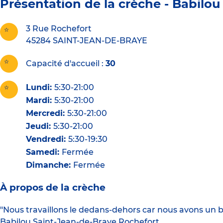
Présentation de la crèche -
Babilou
3 Rue Rochefort
45284
SAINT-JEAN-DE-BRAYE
Capacité d'accueil
30
Lundi:
5:30-21:00
Mardi:
5:30-21:00
Mercredi:
5:30-21:00
Jeudi:
5:30-21:00
Vendredi:
5:30-19:30
Samedi:
Fermée
Dimanche:
Fermée
À propos de la crèche
"Nous travaillons le dedans-dehors car nous avons un be
Babilou Saint-Jean-de-Braye Rochefort.