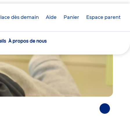
lace dès demain
Aide
Panier
crèche(s)
Espace parent
sélectionnée(s)
ils
À propos de nous
Photos
suivantes