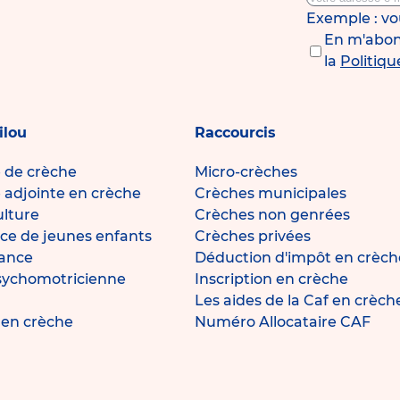
Exemple : v
En m'abonn
la
Politiqu
ilou
Raccourcis
e de crèche
Micro-crèches
e adjointe en crèche
Crèches municipales
ulture
Crèches non genrées
ce de jeunes enfants
Crèches privées
fance
Déduction d'impôt en crèch
sychomotricienne
Inscription en crèche
Les aides de la Caf en crèch
e en crèche
Numéro Allocataire CAF