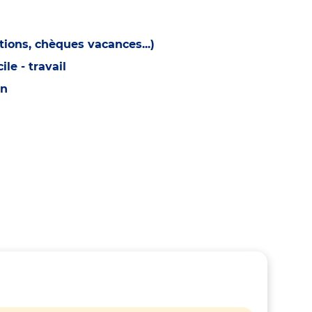
ions, chèques vacances...)
e - travail
on