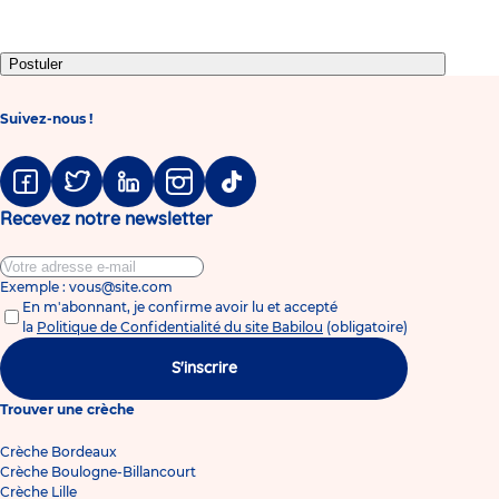
slide
slide
slide
1
2
3
Postuler
Suivez-nous !
Facebook
Twitter
Linkedin
Instagram
Tiktok
Recevez notre newsletter
Exemple : vous@site.com
En m'abonnant, je confirme avoir lu et accepté
la
Politique de Confidentialité du site Babilou
(obligatoire)
S'inscrire
Trouver une crèche
Crèche Bordeaux
Crèche Boulogne-Billancourt
Crèche Lille