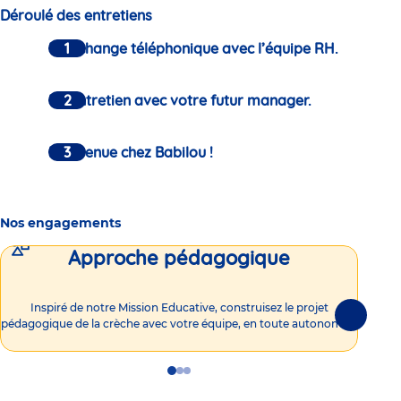
Déroulé des entretiens
Un échange téléphonique avec l’équipe RH.
Un entretien avec votre futur manager.
Bienvenue chez Babilou !
Nos engagements
Approche pédagogique
Int
Inspiré de notre Mission Educative, construisez le projet
Suivante
pédagogique de la crèche avec votre équipe, en toute autonomie !
Go
Go
Go
to
to
to