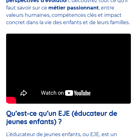
perspectives d’évolutio
n, découvrez tout ce qu’il
faut savoir sur ce
métier passionnant
, entre
valeurs humaines, compétences clés et impact
concret dans la vie des enfants et de leurs familles.
Qu’est-ce qu’un EJE (éducateur de
jeunes enfants) ?
L’éducateur de jeunes enfants, ou EJE, est un