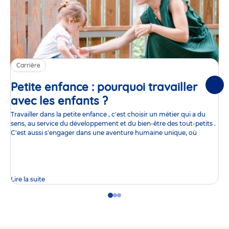
Carrière
Petite enfance : pourquoi travailler
Suiv
avec les enfants ?
Article
Travailler dans la petite enfance , c'est choisir un métier qui a du
sens, au service du développement et du bien-être des tout-petits .
C'est aussi s'engager dans une aventure humaine unique, où
Lire la suite
Go
Go
Go
to
to
to
slide
slide
slide
1
2
3