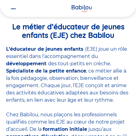
Vous
Accueil
Travailler chez Babilou
Le métier d’éducateur de jeunes 
êtes
ici
Le métier d’éducateur de jeunes
enfants (EJE) chez Babilou
L’éducateur de jeunes enfants
(EJE) joue un rôle
essentiel dans l’accompagnement du
développement
des tout-petits en crèche.
Spécialiste de la petite enfance
, ce métier allie à
la fois pédagogie, observation, bienveillance et
engagement. Chaque jour, l’EJE conçoit et anime
des activités éducatives adaptées aux besoins des
enfants, en lien avec leur âge et leur rythme.
Chez Babilou, nous plaçons les professionnels
qualifiés comme les EJE au cœur de notre projet
d’accueil. De la
formation initiale
jusqu’aux