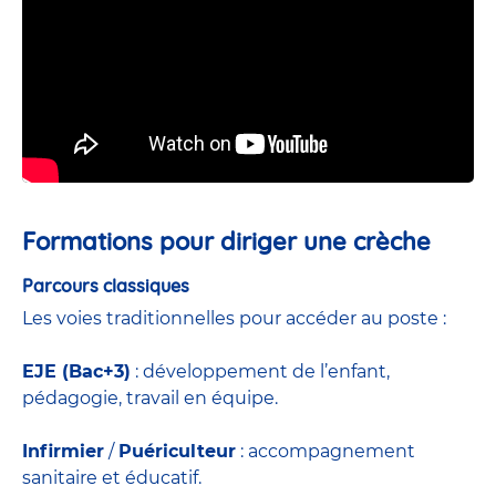
Formations pour diriger une crèche
Parcours classiques
Les voies traditionnelles pour accéder au poste :
EJE (Bac+3)
: développement de l’enfant,
pédagogie, travail en équipe.
Infirmier
/
Puériculteur
: accompagnement
sanitaire et éducatif.