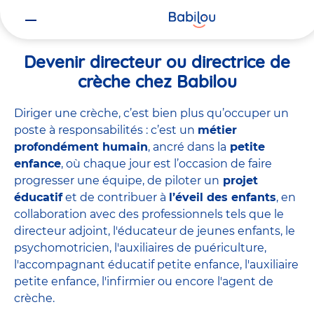
Vous
Accueil
Travailler chez Babilou
Devenir directeur ou directrice 
êtes
ici
Devenir directeur ou directrice de
crèche chez Babilou
Diriger une crèche, c’est bien plus qu’occuper un
poste à responsabilités : c’est un
métier
profondément humain
, ancré dans la
petite
enfance
, où chaque jour est l’occasion de faire
progresser une équipe, de piloter un
projet
éducatif
et de contribuer à
l’éveil des enfants
, en
collaboration avec des professionnels tels que le
directeur adjoint
,
l'éducateur de jeunes enfants
,
le
psychomotricien
,
l'auxiliaires de puériculture
,
l'accompagnant éducatif petite enfance
,
l'auxiliaire
petite enfance
,
l'infirmier
ou encore
l'agent de
crèche
.