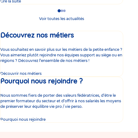
Lire la suite
Lire 
Go
Go
Go
to
to
to
Voir toutes les actualités
slide
slide
slide
1
2
3
Découvrez nos métiers
Vous souhaitez en savoir plus sur les métiers de la petite enfance ?
Vous aimeriez plutôt rejoindre nos équipes support au siège ou en
régions ? Découvrez l’ensemble de nos métiers !
Découvrir nos métiers
Pourquoi nous rejoindre ?
Nous sommes fiers de porter des valeurs fédératrices, d’être le
premier formateur du secteur et d’offrir à nos salariés les moyens
de préserver leur équilibre vie pro / vie perso.
Pourquoi nous rejoindre