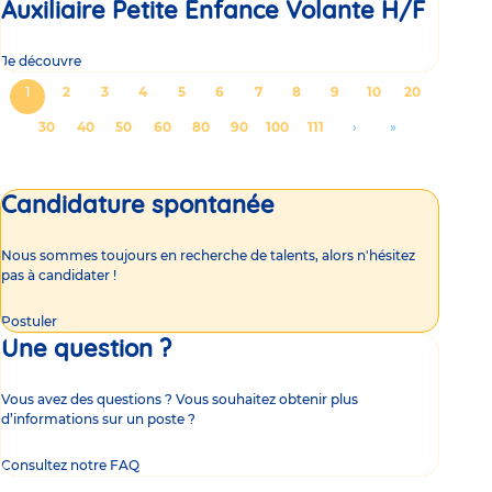
Auxiliaire Petite Enfance Volante H/F
Je découvre
Pagination
Page
1
Page
2
Page
3
Page
4
Page
5
Page
6
Page
7
Page
8
Page
9
Page
10
Page
20
courante
Page
30
Page
40
Page
50
Page
60
Page
80
Page
90
Page
100
Page
111
Aller
›
Aller
»
à
à
la
la
Candidature spontanée
page
dernière
suivante
page
Nous sommes toujours en recherche de talents, alors n'hésitez
pas à candidater !
Postuler
Une question ?
Vous avez des questions ? Vous souhaitez obtenir plus
d’informations sur un poste ?
Consultez notre FAQ