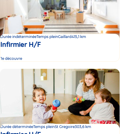
Durée indéterminée
Temps plein
Gaillard
415,1 km
Infirmier H/F
Je découvre
Durée déterminée
Temps plein
St Gregoire
303,6 km