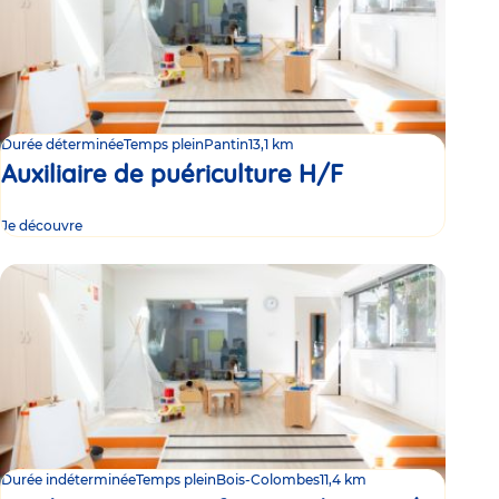
Durée déterminée
Temps plein
Pantin
13,1 km
Auxiliaire de puériculture H/F
Je découvre
Durée indéterminée
Temps plein
Bois-Colombes
11,4 km