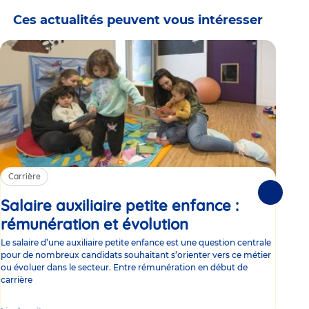
Ces actualités peuvent vous intéresser
Carrière
Ca
Suivante
Salaire auxiliaire petite enfance :
Sa
rémunération et évolution
Article
ce
Le salaire d’une auxiliaire petite enfance est une question centrale
Trav
pour de nombreux candidats souhaitant s’orienter vers ce métier
Parm
ou évoluer dans le secteur. Entre rémunération en début de
occu
carrière
de