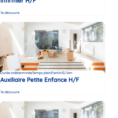
Infirmier H/F
Je découvre
Durée indéterminée
Temps plein
Pantin
13,1 km
Auxiliaire Petite Enfance H/F
Je découvre