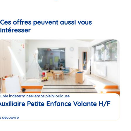
Go
Go
Go
to
to
to
slide
slide
slide
1
2
3
Ces offres peuvent aussi vous
intéresser
urée indéterminée
Temps plein
Toulouse
Auxiliaire Petite Enfance Volante H/F
e découvre