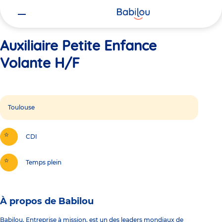
Vous
Accueil
Auxiliaire Petite Enfance Volante H/F
êtes
ici
Auxiliaire Petite Enfance
Volante H/F
Toulouse
CDI
Temps plein
À propos de Babilou
Babilou, Entreprise à mission, est un des leaders mondiaux de