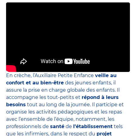
En crèche, l’Auxiliaire Petite Enfance
veille au
confort et au bien-être
des jeunes enfants, il
assure la prise en charge globale des enfants. Il
accompagne les tout-petits et
répond à leurs
besoins
tout au long de la journée. Il participe et
organise les activités pédagogiques et les repas
avec l’ensemble de l’équipe, notamment, les
professionnels de
santé
de
l’établissement
tels
que les infirmiers, dans le respect du
projet