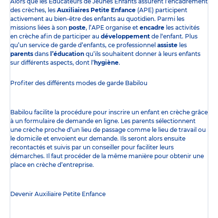
Alors que les Éducateurs de Jeunes Enfants assurent l’encadrement
des crèches, les
Auxiliaires Petite Enfance
(APE) participent
activement au bien-être des enfants au quotidien. Parmi les
missions liées à son
poste
, l’APE organise et
encadre
les activités
en crèche afin de participer au
développement
de l‘enfant. Plus
qu’un service de garde d’enfants, ce professionnel
assiste
les
parents
dans
l’éducation
qu’ils souhaitent donner à leurs enfants
sur différents aspects, dont l’
hygiène
.
Profiter des
différents modes de garde
Babilou
Babilou facilite la procédure pour inscrire un enfant en crèche grâce
à un formulaire de demande en ligne. Les parents sélectionnent
une crèche proche d’un lieu de passage comme le lieu de travail ou
le domicile et envoient eur demande. Ils seront alors ensuite
recontactés et suivis par un conseiller pour faciliter leurs
démarches. Il faut procéder de la même manière pour obtenir une
place en crèche d’entreprise.
Devenir Auxiliaire Petite Enfance